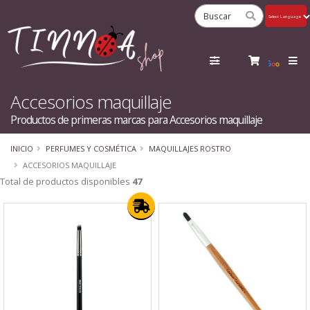
Powered
by
Tra
Accesorios maquillaje
Productos de primeras marcas para Accesorios maquillaje
INICIO
PERFUMES Y COSMÉTICA
MAQUILLAJES ROSTRO
ACCESORIOS MAQUILLAJE
Total de productos disponibles
47