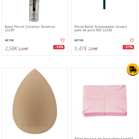
Beter Pincel Corrector Sintetico
Pincel Beter Sombreador Grueso
22239
pelo de poni REF 22243
BETER
BETER
2,58€
3,47€
- 54%
- 51%
5,56€
7,09€
Beter esponja de maquillaje partible