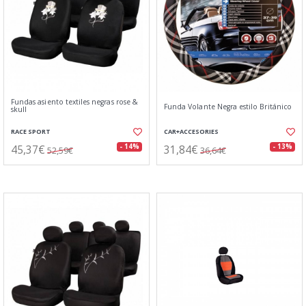
Fundas asiento textiles negras rose &
Funda Volante Negra estilo Británico
skull
RACE SPORT
CAR+ACCESORIES
45,37€
31,84€
- 14%
- 13%
52,59€
36,64€