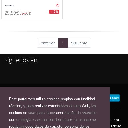
SUMEX
29,59€
- 10%
33,05€
Anterior
1
Siguiente
Síguenos en:
Este portal web utiliza cookies propias con finalidad
técnica, y para realizar estadísticas de uso Web, las
cookies se usan para la personalización de anuncios
que en ningún caso hacen identificable al usuario no
Contacto
Aviso Legal
Condiciones de compra
Política de envíos
Política de devolución
Política de Privacidad
recaba ni cede datos de carácter personal de los