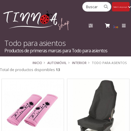
Powered
by
Tra
Todo para asientos
Productos de primeras marcas para Todo para asientos
INICIO
AUTOMÓVIL
INTERIOR
TODO PARA ASIENTOS
Total de productos disponibles
13