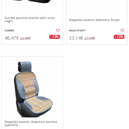
Fundas asientos textiles tallo color
Respaldo asiento delantero Power
negro
SUMEX
RACE SPORT
46,47€
33,14€
- 12%
- 12%
53,08€
37,58€
Respaldo asiento delantero bambú
ipanema