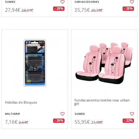
SUMEX
CAR+ACCESORIES
27,94€
35,75€
- 28%
- 28%
38,61€
49,38€
Fundas asientos textiles rosa urban
Hebillas de Bloqueo
girl
MILTIGRIP
SUMEX
7,16€
55,95€
- 26%
- 22%
9,64€
71,98€