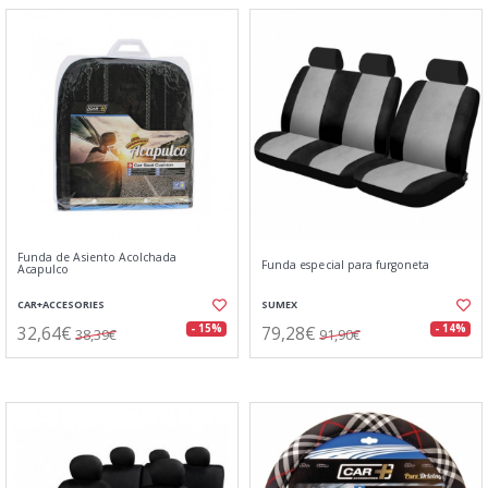
Funda de Asiento Acolchada
Funda especial para furgoneta
Acapulco
CAR+ACCESORIES
SUMEX
32,64€
79,28€
- 15%
- 14%
38,39€
91,90€