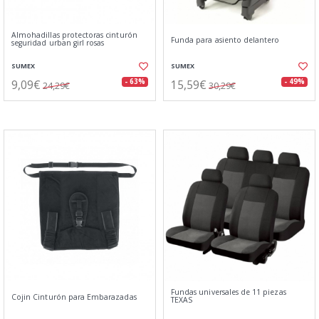
Almohadillas protectoras cinturón
Funda para asiento delantero
seguridad urban girl rosas
SUMEX
SUMEX
9,09€
15,59€
- 63%
- 49%
24,29€
30,29€
Fundas universales de 11 piezas
Cojin Cinturón para Embarazadas
TEXAS