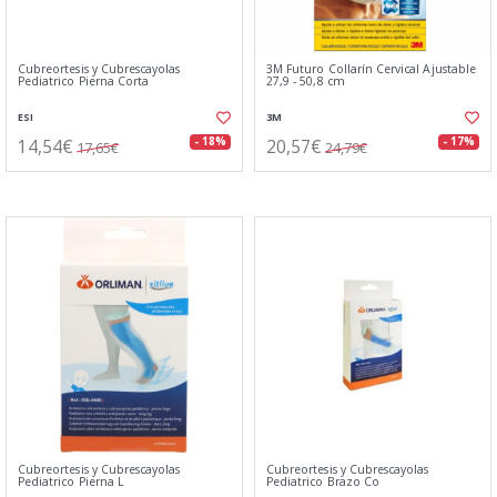
Cubreortesis y Cubrescayolas
3M Futuro Collarín Cervical Ajustable
Pediatrico Pierna Corta
27,9 - 50,8 cm
ESI
3M
14,54€
20,57€
- 18%
- 17%
17,65€
24,79€
Cubreortesis y Cubrescayolas
Cubreortesis y Cubrescayolas
Pediatrico Pierna L
Pediatrico Brazo Co