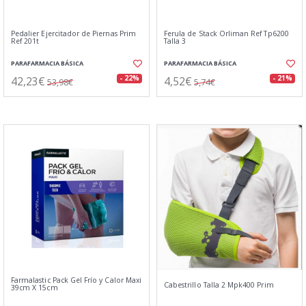
Pedalier Ejercitador de Piernas Prim
Ferula de Stack Orliman Ref Tp6200
Ref 201t
Talla 3
PARAFARMACIA BÁSICA
PARAFARMACIA BÁSICA
42,23€
4,52€
- 22%
- 21%
53,98€
5,74€
Farmalastic Pack Gel Frío y Calor Maxi
Cabestrillo Talla 2 Mpk400 Prim
39cm X 15cm