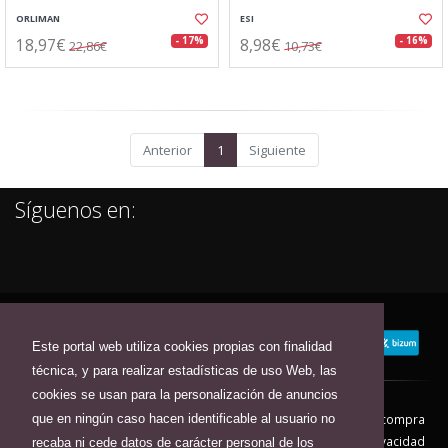
ORLIMAN
ESI
18,97€
8,98€
- 17%
- 16%
22,86€
10,73€
Anterior
1
Siguiente
Síguenos en:
Este portal web utiliza cookies propias con finalidad
técnica, y para realizar estadísticas de uso Web, las
cookies se usan para la personalización de anuncios
que en ningún caso hacen identificable al usuario no
Contacto
Aviso Legal
Condiciones de compra
Política de envíos
Política de devolución
Política de Privacidad
recaba ni cede datos de carácter personal de los