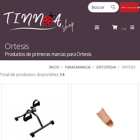
Powered
by
Tra
Ortesis
Productos de primeras marcas para Ortesis
INICIO
PARAFARMACIA
ORTOPEDIA
ORTESIS
Total de productos disponibles
14