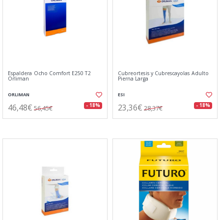
Espaldera Ocho Comfort E250 T2
Cubreortesis y Cubrescayolas Adulto
Orliman
Pierna Larga
ORLIMAN
ESI
46,48€
23,36€
- 18%
- 18%
56,45€
28,37€