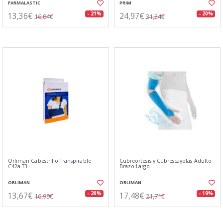
FARMALASTIC
PRIM
13,36€
24,97€
- 21%
- 20%
16,84€
31,24€
Orliman Cabestrillo Transpirable
Cubreortesis y Cubrescayolas Adulto
C42a T3
Brazo Largo
ORLIMAN
ORLIMAN
13,67€
17,48€
- 20%
- 19%
16,99€
21,71€