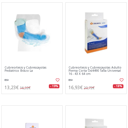
Cubreortesis y Cubrescayolas
Cubreortesis y Cubrescayolas Adulto
Pediatrico Brazo La
Pierna Corta Osl4490 Talla Universal
16 - 43 X 64 cm
ESI
ESI
13,23€
16,93€
- 19%
- 18%
16,32€
20,72€