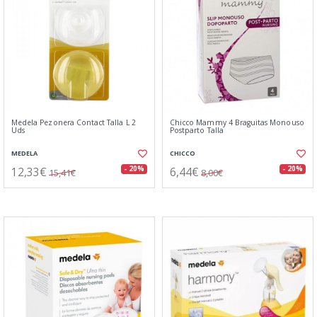
Medela Pezonera Contact Talla L 2
Chicco Mammy 4 Braguitas Monouso
Uds
Postparto Talla
MEDELA
CHICCO
12,33€
6,44€
- 20%
- 20%
15,41€
8,00€