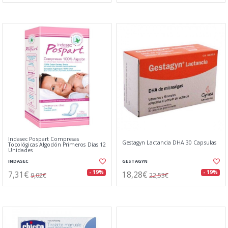
Indasec Pospart Compresas
Gestagyn Lactancia DHA 30 Capsulas
Tocológicas Algodón Primeros Días 12
Unidades
INDASEC
GESTAGYN
7,31€
18,28€
- 19%
- 19%
9,02€
22,53€