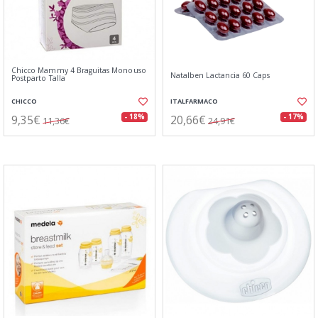
Chicco Mammy 4 Braguitas Monouso
Natalben Lactancia 60 Caps
Postparto Talla
CHICCO
ITALFARMACO
9,35€
20,66€
- 18%
- 17%
11,36€
24,91€