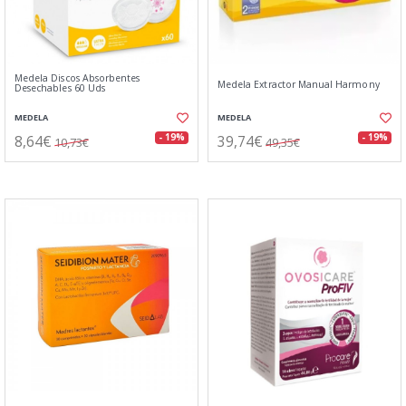
Medela Discos Absorbentes
Medela Extractor Manual Harmony
Desechables 60 Uds
MEDELA
MEDELA
8,64€
39,74€
- 19%
- 19%
10,73€
49,35€