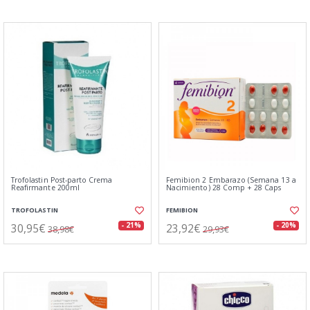
Trofolastin Post-parto Crema
Femibion 2 Embarazo (Semana 13 a
Reafirmante 200ml
Nacimiento) 28 Comp + 28 Caps
TROFOLASTIN
FEMIBION
30,95€
23,92€
- 21%
- 20%
38,98€
29,93€