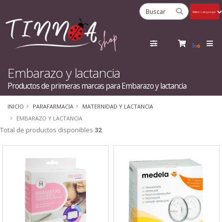
Powered
by
Tra
Embarazo y lactancia
Productos de primeras marcas para Embarazo y lactancia
INICIO
PARAFARMACIA
MATERNIDAD Y LACTANCIA
EMBARAZO Y LACTANCIA
Total de productos disponibles
32