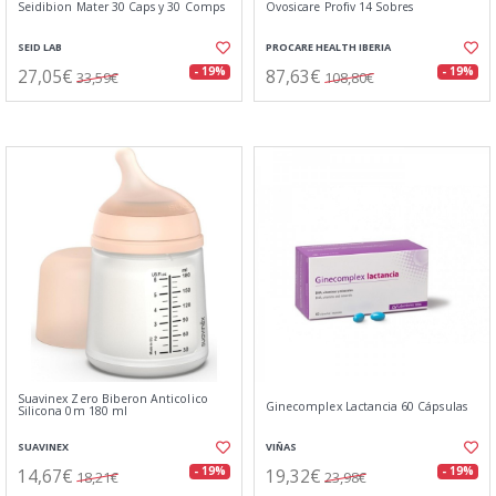
Seidibion Mater 30 Caps y 30 Comps
Ovosicare Profiv 14 Sobres
SEID LAB
PROCARE HEALTH IBERIA
27,05€
87,63€
- 19%
- 19%
33,59€
108,80€
Suavinex Zero Biberon Anticolico
Ginecomplex Lactancia 60 Cápsulas
Silicona 0m 180 ml
SUAVINEX
VIÑAS
14,67€
19,32€
- 19%
- 19%
18,21€
23,98€