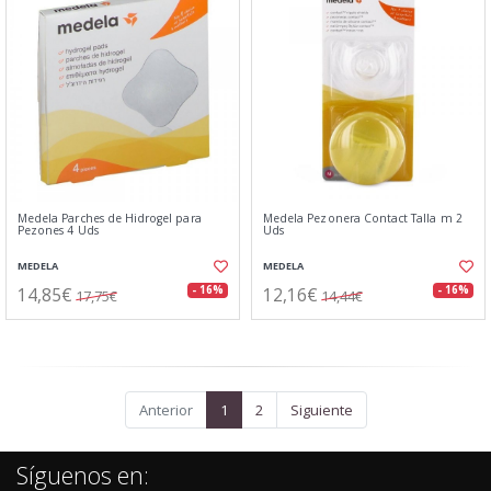
Medela Parches de Hidrogel para
Medela Pezonera Contact Talla m 2
Pezones 4 Uds
Uds
MEDELA
MEDELA
14,85€
12,16€
- 16%
- 16%
17,75€
14,44€
Anterior
1
2
Siguiente
Síguenos en: