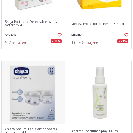
Braga Postparto Desechables Aposan
Medela Protector de Pezones 2 Uds
Maternity 4 U
APOSAN
MEDELA
5,75€
16,70€
- 21%
- 21%
7,30€
21,20€
Chicco Natural Feel Contenedores
Aderma Cytelium Spray 100 ml
para Leche 4 Ud