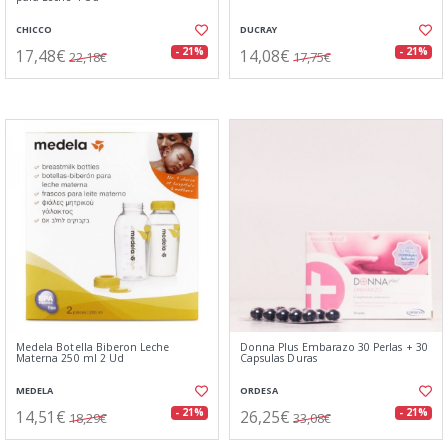
CHICCO
DUCRAY
17,48€
14,08€
- 21%
- 21%
22,18€
17,75€
Medela Botella Biberon Leche
Donna Plus Embarazo 30 Perlas + 30
Materna 250 ml 2 Ud
Capsulas Duras
MEDELA
ORDESA
14,51€
26,25€
- 21%
- 21%
18,29€
33,08€