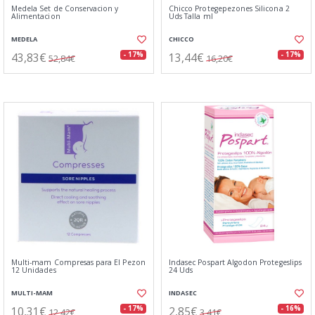
Medela Set de Conservacion y
Chicco Protegepezones Silicona 2
Alimentacion
Uds Talla ml
MEDELA
CHICCO
43,83€
13,44€
- 17%
- 17%
52,84€
16,20€
Multi-mam Compresas para El Pezon
Indasec Pospart Algodon Protegeslips
12 Unidades
24 Uds
MULTI-MAM
INDASEC
10,31€
2,85€
- 17%
- 16%
12,42€
3,41€