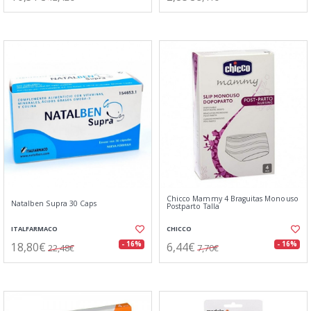
Chicco Mammy 4 Braguitas Monouso
Natalben Supra 30 Caps
Postparto Talla
ITALFARMACO
CHICCO
18,80€
6,44€
- 16%
- 16%
22,48€
7,70€