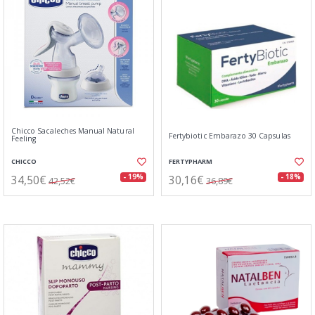
Chicco Sacaleches Manual Natural
Fertybiotic Embarazo 30 Capsulas
Feeling
CHICCO
FERTYPHARM
34,50€
30,16€
- 19%
- 18%
42,52€
36,89€