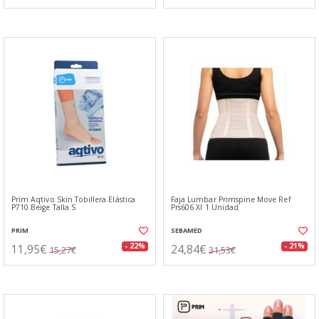
Prim Aqtivo Skin Tobillera Elástica
Faja Lumbar Primspine Move Ref
P710 Beige Talla S
Prs606 Xl 1 Unidad
PRIM
SEBAMED
11,95€
24,84€
- 22%
- 21%
15,27€
31,53€