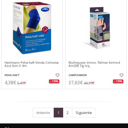
Hartmann Peha-haft Venda Cohesiva
Muñequera Inmov. Palmar Airmed
Azul 6cm X 4m
Am208 T/g Izq.
PEHA-HAFT
CAMPOAMOR
4,38€
37,63€
- 19%
- 19%
5,43€
46,39€
Anterior
1
2
Siguiente