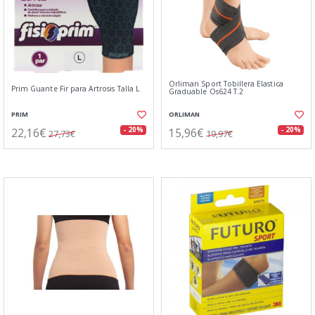
Orliman Sport Tobillera Elastica
Prim Guante Fir para Artrosis Talla L
Graduable Os624 T.2
PRIM
ORLIMAN
22,16€
15,96€
- 20%
- 20%
27,73€
19,97€