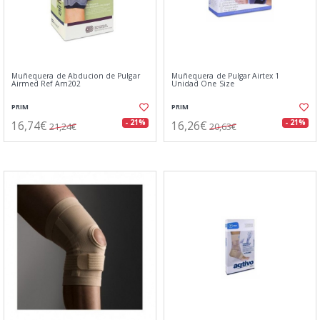
Muñequera de Abducion de Pulgar
Muñequera de Pulgar Airtex 1
Airmed Ref Am202
Unidad One Size
PRIM
PRIM
16,74€
16,26€
- 21%
- 21%
21,24€
20,63€