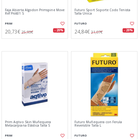
Faja Abierta Algodon Primspine Move
Futuro Sport Soporte Codo Tenista
Ref Prs601 S
Talla Unica
PRIM
FUTURO
20,73€
24,84€
- 20%
- 20%
25,93€
31,07€
Prim Aqtivo Skin Muñequera
Futuro Muñequera con Ferula
Metacarpiana Elástica Talla S
Reversible Talla L
PRIM
FUTURO