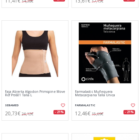
11,41€
13,61€
14,38€
17,15€
Faja Abierta Algodon Primspine Move
Farmalastic Muñequera
Ref Prs601 Talla L
Metacarpiana Talla Unica
SEBAMED
FARMALASTIC
20,73€
12,46€
- 21%
- 21%
26,12€
15,69€