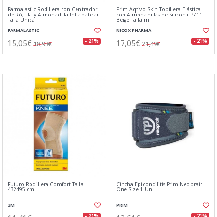
Farmalastic Rodillera con Centrador
Prim Aqtivo Skin Tobillera Elástica
de Rótula y Almohadilla Infrapatelar
con Almohadillas de Silicona P711
Talla Única
Beige Talla m
FARMALASTIC
NICOX PHARMA
15,05€
17,05€
- 21%
- 21%
18,98€
21,49€
Futuro Rodillera Comfort Talla L
Cincha Epicondilitis Prim Neoprair
432495 cm
One Size 1 Un
3M
PRIM
- 21%
- 21%