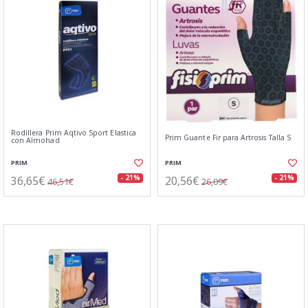
Rodillera Prim Aqtivo Sport Elastica
Prim Guante Fir para Artrosis Talla S
con Almohad
PRIM
PRIM
36,65€
20,56€
- 21%
- 21%
46,51€
26,09€