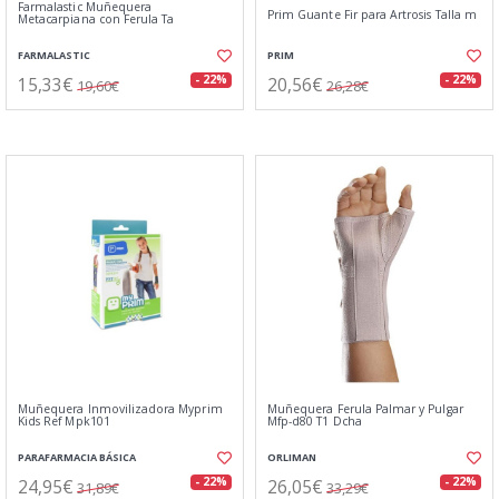
Farmalastic Muñequera
Prim Guante Fir para Artrosis Talla m
Metacarpiana con Ferula Ta
FARMALASTIC
PRIM
15,33€
20,56€
- 22%
- 22%
19,60€
26,28€
Muñequera Inmovilizadora Myprim
Muñequera Ferula Palmar y Pulgar
Kids Ref Mpk101
Mfp-d80 T1 Dcha
PARAFARMACIA BÁSICA
ORLIMAN
24,95€
26,05€
- 22%
- 22%
31,89€
33,29€