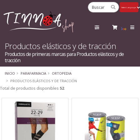
Powered
by
Tra
Productos elásticos y de tracción
Productos de primeras marcas para Productos elásticos y de
tracción
INICIO
PARAFARMACIA
ORTOPEDIA
PRODUCTOS ELÁSTICOS Y DE TRACCIÓN
Total de productos disponibles
52