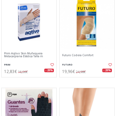
Prim Aqtivo Skin Muñequera
Futuro Codera Comfort
Metacarpiana Elástica Talla m
PRIM
FUTURO
12,83€
19,96€
- 20%
- 20%
16,06€
24,98€