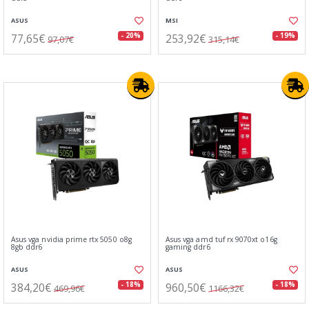
ASUS
MSI
77,65€
253,92€
- 20%
- 19%
97,07€
315,14€
Asus vga nvidia prime rtx 5050 o8g
Asus vga amd tuf rx 9070xt o16g
8gb ddr6
gaming ddr6
ASUS
ASUS
384,20€
960,50€
- 18%
- 18%
469,96€
1166,32€