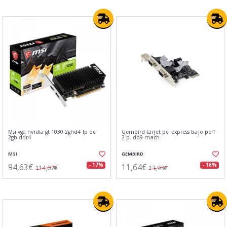
Msi vga nvidia gt 1030 2ghd4 lp oc
Gembird tarjet pci express bajo perf
2gb ddr4
2 p. db9 mach
MSI
GEMBIRD
94,63€
11,64€
- 17%
- 16%
114,07€
13,93€