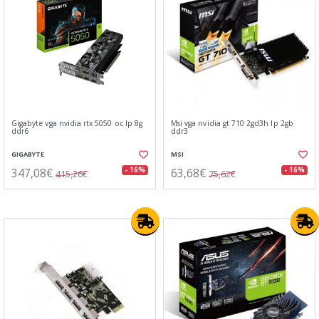
Gigabyte vga nvidia rtx 5050 oc lp 8g
Msi vga nvidia gt 710 2gd3h lp 2gb
ddr6
ddr3
GIGABYTE
MSI
347,08€
63,68€
- 16%
- 16%
415,26€
75,62€