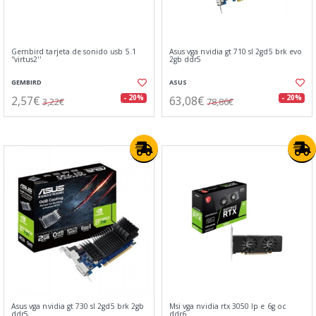
Gembird tarjeta de sonido usb 5.1
Asus vga nvidia gt 710 sl 2gd5 brk evo
''virtus2''
2gb ddr5
GEMBIRD
ASUS
2,57€
63,08€
- 20%
- 20%
3,22€
78,86€
Asus vga nvidia gt 730 sl 2gd5 brk 2gb
Msi vga nvidia rtx 3050 lp e 6g oc
ddr5
ddr6