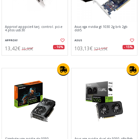
Approx! apppcie4 tarj. control. pci-e
Asus vga nvidia gt 1030 2g brk 2gb
4 ptos usb30
ddr5
APPROX!
ASUS
13,42€
103,13€
- 16%
- 15%
15,93€
121,55€
Gigabyte vga nvidia rtx 5050
Asus vga nvidia dual rtx 5050 o8g 8gb