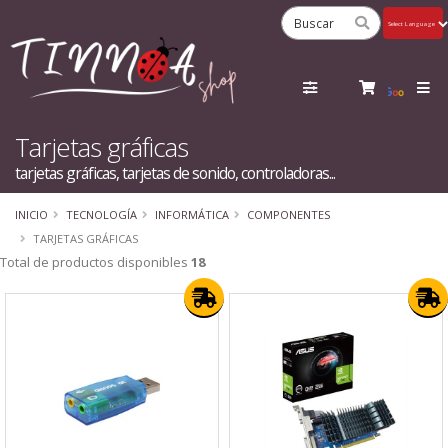
Powered
by
Tra
Tarjetas gráficas
tarjetas gráficas, tarjetas de sonido, controladoras...
INICIO
TECNOLOGÍA
INFORMÁTICA
COMPONENTES
TARJETAS GRÁFICAS
Total de productos disponibles
18