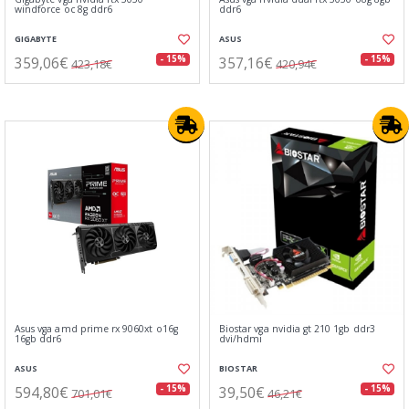
windforce oc 8g ddr6
ddr6
GIGABYTE
ASUS
359,06€
357,16€
- 15%
- 15%
423,18€
420,94€
Asus vga amd prime rx 9060xt o16g
Biostar vga nvidia gt 210 1gb ddr3
16gb ddr6
dvi/hdmi
ASUS
BIOSTAR
594,80€
39,50€
- 15%
- 15%
701,01€
46,21€