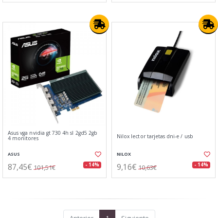
Asus vga nvidia gt 730 4h sl 2gd5 2gb
Nilox lector tarjetas dni-e / usb
4 monitores
ASUS
NILOX
87,45€
9,16€
- 14%
- 14%
101,51€
10,63€