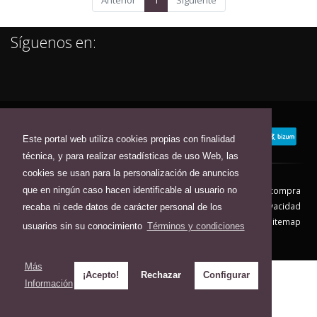
Anterior
1
Siguiente
Síguenos en:
Este portal web utiliza cookies propias con finalidad
técnica, y para realizar estadísticas de uso Web, las
cookies se usan para la personalización de anuncios
que en ningún caso hacen identificable al usuario no
Contacto
Aviso Legal
Condiciones de compra
Política de envíos
Política de devolución
Política de Privacidad
recaba ni cede datos de carácter personal de los
Política de Cookies
Sitemap
usuarios sin su conocimiento
Términos y condiciones
© 2026 - Todos los derechos reservados.
Más
¡Acepto!
Rechazar
Configurar
Información