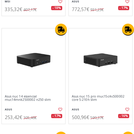
MSI
ASUS
335,32€
772,57€
- 18%
- 17%
407,17€
931,23€
Asus nuc 14 essencial
Asus nuc 15 pro rnuc15crkc500002
rnuc14mnk2500002 n250 slim
core 5-210h slim
ASUS
ASUS
253,42€
500,96€
- 17%
- 16%
305,46€
599,37€