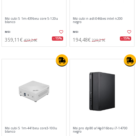
Msi cubi 5 1m-439beu core 5-120u
Msi cubi n adl-046bes intel n200
blanco
negro
MSI
MSI
359,11€
194,48€
- 15%
- 15%
423,24€
229,21€
Msi cubi 5 1m-441beu core3-100u
Msi pro dp80 a14g-016beu i7-14700
blanco
negro