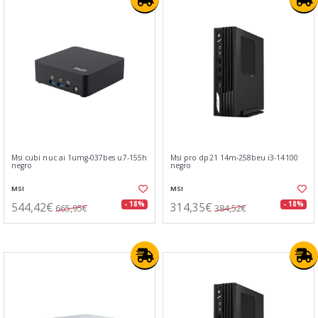
Msi cubi nuc ai 1umg-037bes u7-155h
Msi pro dp21 14m-258beu i3-14100
negro
negro
MSI
MSI
544,42€
314,35€
- 18%
- 18%
665,95€
384,52€