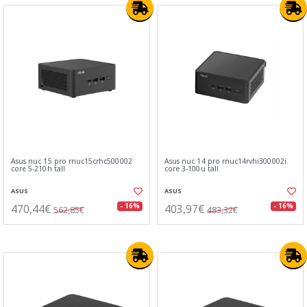
Asus nuc 15 pro rnuc15crhc500002
Asus nuc 14 pro rnuc14rvhi300002i
core 5-210h tall
core 3-100u tall
ASUS
ASUS
470,44€
403,97€
- 16%
- 16%
562,85€
483,32€