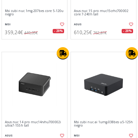
Msi cubi nuc 1mg-207bes core 5-120u
Asus nuc 15 pro rnuc15crhc700002
negro
core 7-240h tall
MSI
ASUS
359,24€
610,25€
- 20%
- 20%
449,05€
762,81€
Asus nuc 14 pro rnuc14rvhu700002i
Msi cubi nuc ai 1umg-038bes u5-125h
ultra7-155h tall
negro
ASUS
MSI