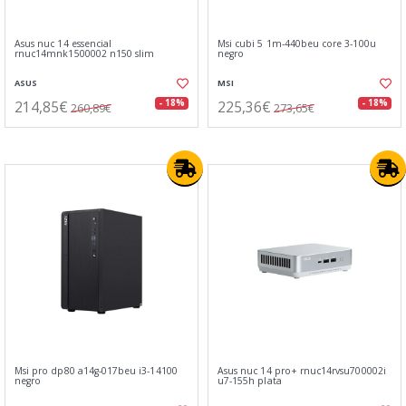
Asus nuc 14 essencial
Msi cubi 5 1m-440beu core 3-100u
rnuc14mnk1500002 n150 slim
negro
ASUS
MSI
214,85€
225,36€
- 18%
- 18%
260,89€
273,65€
Msi pro dp80 a14g-017beu i3-14100
Asus nuc 14 pro+ rnuc14rvsu700002i
negro
u7-155h plata