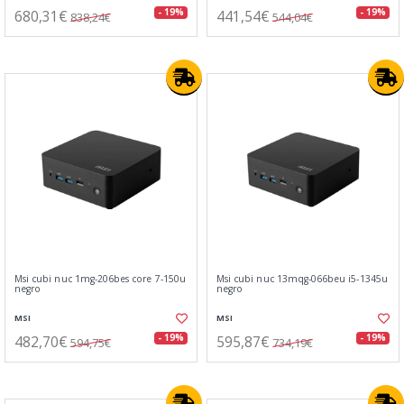
680,31€
441,54€
- 19%
- 19%
838,24€
544,04€
Msi cubi nuc 1mg-206bes core 7-150u
Msi cubi nuc 13mqg-066beu i5-1345u
negro
negro
MSI
MSI
482,70€
595,87€
- 19%
- 19%
594,75€
734,19€