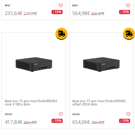
MSI
MSI
235,64€
564,98€
- 15%
- 15%
277,72€
665,87€
Asus nuc 15 pro rnuc15crki300002
Asus nuc 15 pro rnuc15crku700002
core 3-100u slim
ultra7-255h slim
ASUS
ASUS
417,84€
654,06€
- 15%
- 15%
492,45€
765,02€