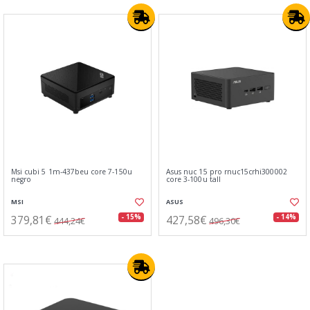
Msi cubi 5 1m-437beu core 7-150u
Asus nuc 15 pro rnuc15crhi300002
negro
core 3-100u tall
MSI
ASUS
379,81€
427,58€
- 15%
- 14%
444,24€
496,30€