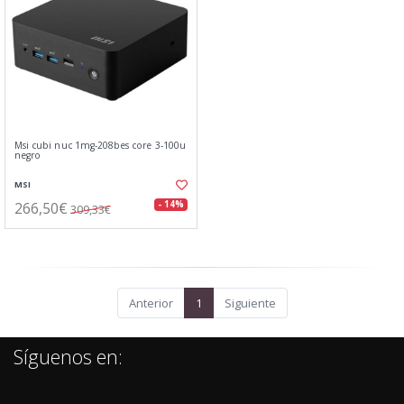
Msi cubi nuc 1mg-208bes core 3-100u
negro
MSI
266,50€
- 14%
309,33€
Anterior
1
Siguiente
Síguenos en: