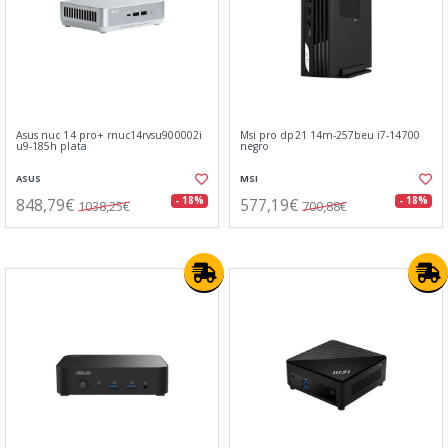
Asus nuc 14 pro+ rnuc14rvsu900002i
Msi pro dp21 14m-257beu i7-14700
u9-185h plata
negro
ASUS
MSI
848,79€
577,19€
- 18%
- 18%
1038,25€
700,88€