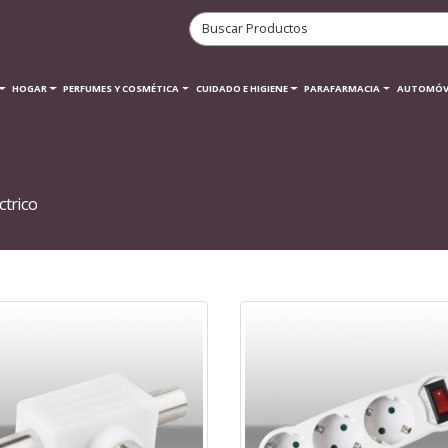
HOGAR
PERFUMES Y COSMÉTICA
CUIDADO E HIGIENE
PARAFARMACIA
AUTOMÓV
ctrico