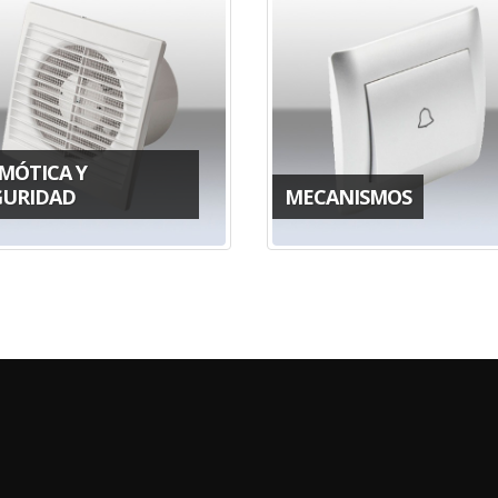
MÓTICA Y
GURIDAD
MECANISMOS