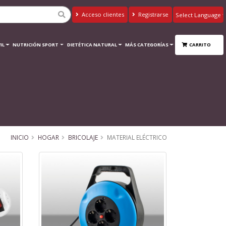
Acceso clientes
Registrarse
Powered by
Translate
IL
NUTRICIÓN SPORT
DIETÉTICA NATURAL
MÁS CATEGORÍAS
CARRITO
INICIO
HOGAR
BRICOLAJE
MATERIAL ELÉCTRICO