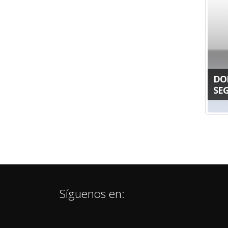
DO
SE
Síguenos en: