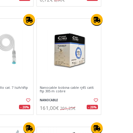
lo cat. 7 lszh/sftp
Nanocable bobina cable rj45 cat6
ftp 305 m cobre
NANOCABLE
161,00€
- 20%
- 20%
201,25€