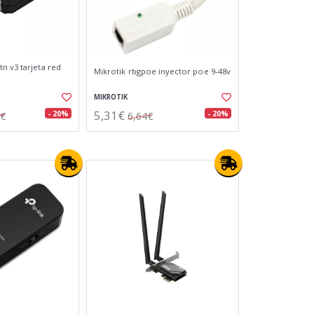
n v3 tarjeta red
Mikrotik rbgpoe inyector poe 9-48v
MIKROTIK
5,31€
- 20%
- 20%
7€
6,64€