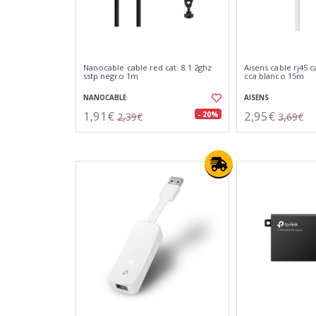
Nanocable cable red cat. 8.1 2ghz
Aisens cable rj45 c
sstp negro 1m
cca blanco 15m
NANOCABLE
AISENS
1,91€
2,95€
- 20%
2,39€
3,69€