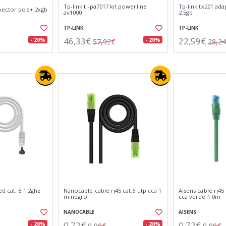
Tp-link tl-pa7017 kit powerline
Tp-link tx201 ad
nyector poe+ 2xgb
av1000
2.5gb
TP-LINK
TP-LINK
46,33€
22,59€
- 20%
- 20%
57,92€
28,2
d cat. 8.1 2ghz
Nanocable cable rj45 cat.6 utp cca 1
Aisens cable rj45
m.negro
cca verde 1.0m
NANOCABLE
AISENS
0,72€
0,72€
- 20%
- 20%
0,90€
0,90€