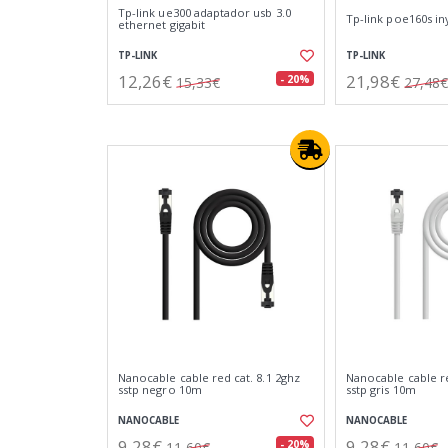
Tp-link ue300 adaptador usb 3.0
Tp-link poe160s i
ethernet gigabit
TP-LINK
TP-LINK
12,26€
21,98€
- 20%
15,33€
27,48€
Nanocable cable red cat. 8.1 2ghz
Nanocable cable re
sstp negro 10m
sstp gris 10m
NANOCABLE
NANOCABLE
9,28€
9,28€
- 20%
11,60€
11,60€