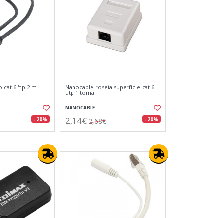
o cat.6 ftp 2 m
Nanocable roseta superficie cat.6
utp 1 toma
NANOCABLE
2,14€
- 20%
- 20%
2,68€