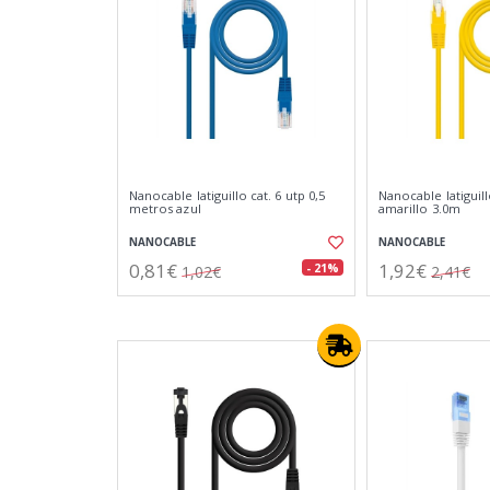
Nanocable latiguillo cat. 6 utp 0,5
Nanocable latiguill
metros azul
amarillo 3.0m
NANOCABLE
NANOCABLE
0,81€
1,92€
- 21%
1,02€
2,41€