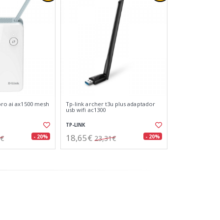
 pro ai ax1500 mesh
Tp-link archer t3u plus adaptador
usb wifi ac1300
TP-LINK
18,65€
- 20%
- 20%
7€
23,31€