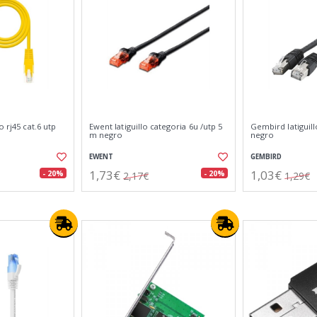
o rj45 cat.6 utp
Ewent latiguillo categoria 6u /utp 5
Gembird latiguill
m negro
negro
EWENT
GEMBIRD
1,73€
1,03€
- 20%
- 20%
2,17€
1,29€