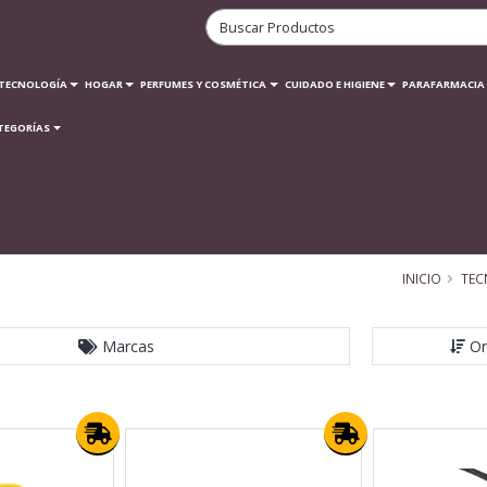
TECNOLOGÍA
HOGAR
PERFUMES Y COSMÉTICA
CUIDADO E HIGIENE
PARAFARMACIA
TEGORÍAS
INICIO
TEC
Marcas
Or