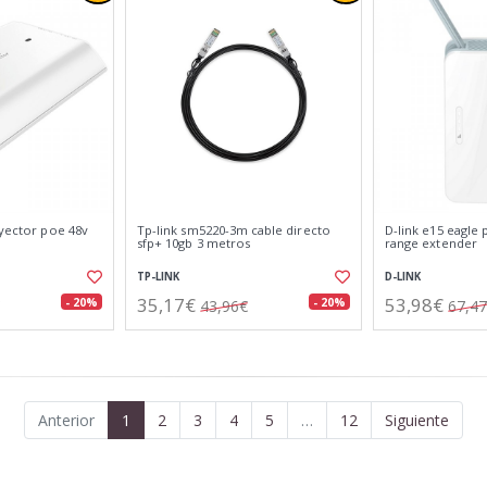
nyector poe 48v
Tp-link sm5220-3m cable directo
D-link e15 eagle
sfp+ 10gb 3 metros
range extender
TP-LINK
D-LINK
35,17€
53,98€
- 20%
- 20%
43,96€
67,4
Anterior
1
2
3
4
5
…
12
Siguiente