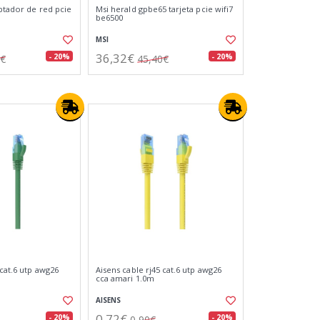
aptador de red pcie
Msi herald gpbe65 tarjeta pcie wifi7
be6500
MSI
36,32€
- 20%
- 20%
4€
45,40€
 cat.6 utp awg26
Aisens cable rj45 cat.6 utp awg26
cca amari 1.0m
AISENS
0,72€
- 20%
- 20%
0,90€