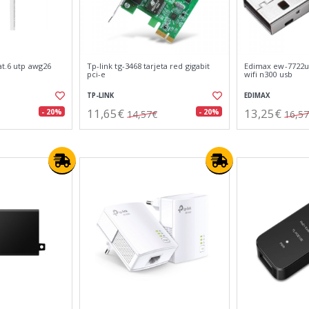
at.6 utp awg26
Tp-link tg-3468 tarjeta red gigabit
Edimax ew-7722ut
pci-e
wifi n300 usb
TP-LINK
EDIMAX
11,65€
13,25€
- 20%
- 20%
14,57€
16,5