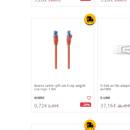
Aisens cable rj45 cat.6 utp awg26
D-link ax18u adapte
cca rojo 1.0m
ax1800
AISENS
D-LINK
0,72€
37,16€
- 20%
0,90€
46,45€