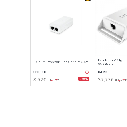
D-link dpe-101gi i
Ubiquiti inyector u-poe-af 48v 0,32a
dc gigabit
UBIQUITI
D-LINK
8,92€
37,77€
- 20%
11,15€
47,21€