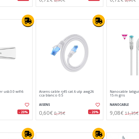
r usb3.0 wifi6
Aisens cable rj45 cat.6 utp awg26
Nanocable latiguil
cca blanco 0.5
15 m gris
AISENS
NANOCABLE
0,60€
9,08€
- 20%
- 20%
0,75€
11,35€