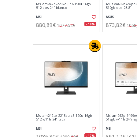
Msi am242p-2202eu c7-150u 16gb
Asus v440vak-wpc2
512 dos 24" blanco
512gb dos 23.8"
MSI
ASUS
880,89€
873,82€
- 18%
1077,52€
1068
Msi am242tp-2218eu c5-120u 16gb
Msi am242p-1499es
512 w11h 24" tac.n
512gb w11h 24"ne
MSI
MSI
1086,80€
891,17€
- 17%
1309,99€
1074