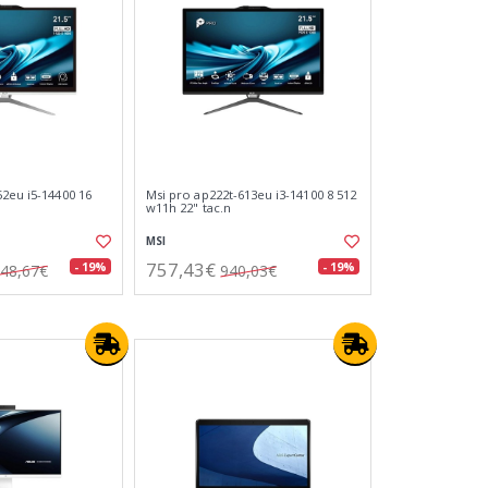
52eu i5-14400 16
Msi pro ap222t-613eu i3-14100 8 512
w11h 22" tac.n
MSI
757,43€
- 19%
- 19%
48,67€
940,03€