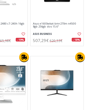
2480 c7-240h 16gb
Asus e1600wkat-bmr270m n4500
8gb 256gb dos 15.6"
ASUS BUSINESS
507,29€
- 19%
- 18%
65,98€
620,53€