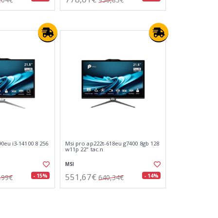
0eu i3-14100 8 256
Msi pro ap222t-618eu g7400 8gb 128
w11p 22" tac.n
MSI
551,67€
- 15%
- 14%
,99€
640,34€