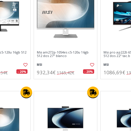
c5-120u 16gb 512
Msi am272p-1054es c5-120u 16gb
Msi pro ap222t-6
512 dos 27" blanco
512 dos 22" tac.b
MSI
MSI
932,34€
1086,69€
- 20%
- 20%
,54€
1165,42€
13