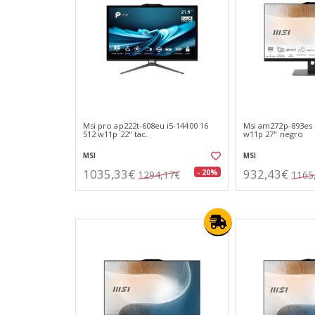
Msi pro ap222t-608eu i5-14400 16
Msi am272p-893es 
512 w11p 22" tac.
w11p 27" negro
MSI
MSI
1035,33€
932,43€
- 20%
1294,17€
1165