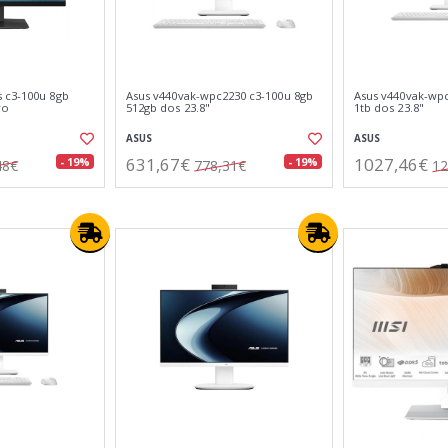
 c3-100u 8gb
Asus v440vak-wpc2230 c3-100u 8gb
Asus v440vak-wpc
ro
512gb dos 23.8"
1tb dos 23.8"
ASUS
ASUS
631,67€
1027,46€
- 19%
- 19%
48€
778,31€
12