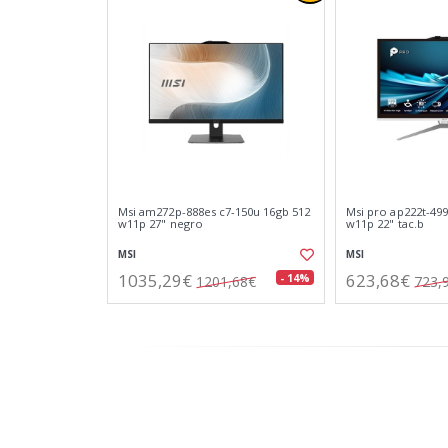
Msi am272p-888es c7-150u 16gb 512
Msi pro ap222t-49
w11p 27" negro
w11p 22" tac.b
MSI
MSI
1035,29€
623,68€
- 14%
1201,68€
723,