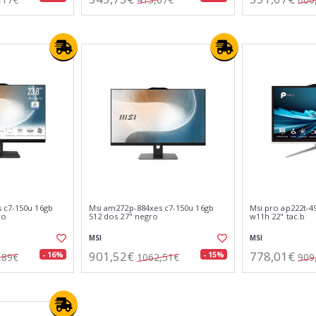
 c7-150u 16gb
Msi am272p-884xes c7-150u 16gb
Msi pro ap222t-49
ro
512 dos 27" negro
w11h 22" tac.b
MSI
MSI
901,52€
778,01€
- 16%
- 15%
,89€
1062,51€
909