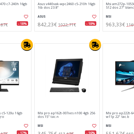
470 c7-240h 16gb
Asus v440vak-wpc2460 c5-210h 16gb
Msi am272p-1053
1tb dos 23.8"
512 dos 27" blan
ASUS
MSI
842,23€
963,33€
- 18%
- 18%
,87€
1022,71€
116
 c5-120u 16gb
Msi pro ap162t-007xes n100 4gb 256
Msi pro ap222t-6
gro
dos 15" tac.n
w11p 22" tac.b
MSI
MSI
345,75€
551,67€
- 17%
- 16%
,17€
413,67€
660