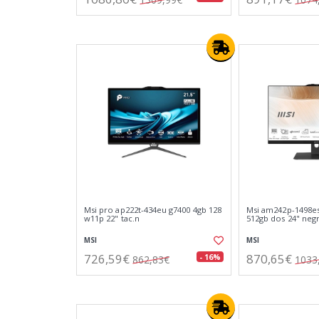
Msi pro ap222t-434eu g7400 4gb 128
Msi am242p-1498es
w11p 22" tac.n
512gb dos 24" neg
MSI
MSI
726,59€
870,65€
- 16%
862,83€
1033