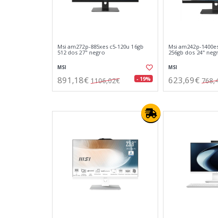
Msi am272p-885xes c5-120u 16gb
Msi am242p-1400es
512 dos 27" negro
256gb dos 24" neg
MSI
MSI
891,18€
623,69€
- 19%
1106,02€
768,