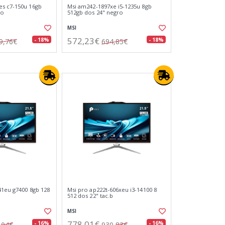
es c7-150u 16gb
Msi am242-1897xe i5-1235u 8gb
co
512gb dos 24" negro
MSI
572,23€
- 18%
- 18%
9,76€
694,85€
41eu g7400 8gb 128
Msi pro ap222t-606xeu i3-14100 8
512 dos 22" tac.b
MSI
778,01€
- 16%
- 16%
,04€
930,83€