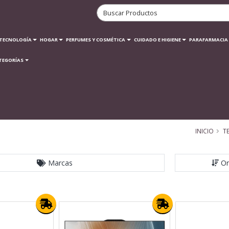
TECNOLOGÍA
HOGAR
PERFUMES Y COSMÉTICA
CUIDADO E HIGIENE
PARAFARMACIA
TEGORÍAS
INICIO
T
Marcas
Or