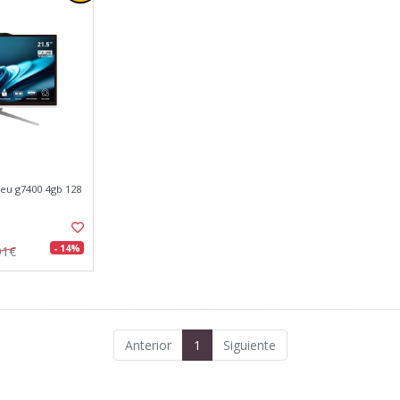
9eu g7400 4gb 128
- 14%
91€
Anterior
1
Siguiente