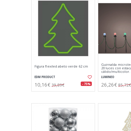
Guirnalda microle
Figura flexiled abeto verde 62 cm
20 luces con estac
cálido/multicolor.
EDM PRODUCT
LUMINEO
10,16€
26,26€
- 75%
39,89€
85,72€