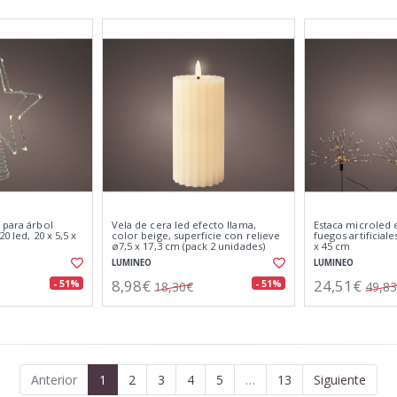
 para árbol
Vela de cera led efecto llama,
Estaca microled 
0 led, 20 x 5,5 x
color beige, superficie con relieve
fuegos artificial
ø7,5 x 17,3 cm (pack 2 unidades)
x 45 cm
LUMINEO
LUMINEO
8,98€
24,51€
- 51%
- 51%
18,30€
49,8
Anterior
1
2
3
4
5
…
13
Siguiente