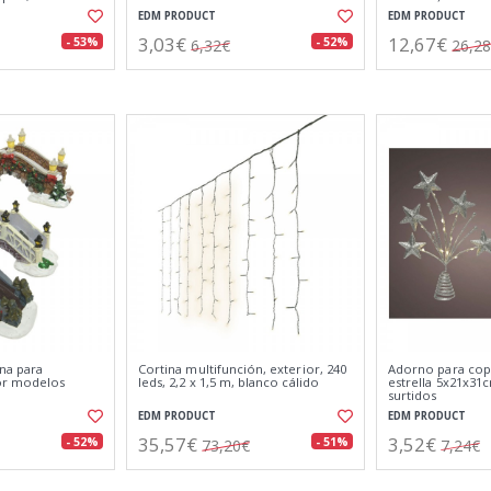
EDM PRODUCT
EDM PRODUCT
3,03€
12,67€
- 53%
- 52%
6,32€
26,2
na para
Cortina multifunción, exterior, 240
Adorno para cop
or modelos
leds, 2,2 x 1,5 m, blanco cálido
estrella 5x21x31
surtidos
EDM PRODUCT
EDM PRODUCT
35,57€
3,52€
- 52%
- 51%
73,20€
7,24€