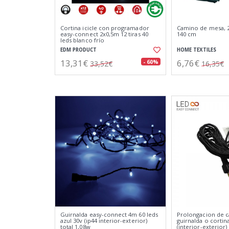
Cortina icicle con programador
Camino de mesa, 2
easy-connect 2x0,5m 12 tiras 40
140 cm
leds blanco frío
EDM PRODUCT
HOME TEXTILES
13,31€
6,76€
- 60%
33,52€
16,35€
Guirnalda easy-connect 4m 60 leds
Prolongacion de c
azul 30v (ip44 interior-exterior)
guirnalda o cortin
total 1,08w
(interior-exterior) 