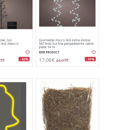
lar, luz
Guirnalda micro led extra dense
 led, blanco
567 leds luz fria parpadeante cable
plata 14 m
EDM PRODUCT
17,06€
- 62%
- 61%
43€
44,07€