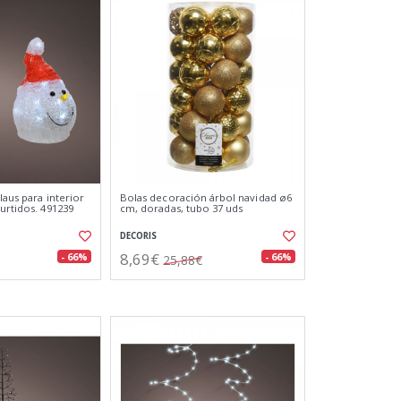
claus para interior
Bolas decoración árbol navidad ø6
urtidos. 491239
cm, doradas, tubo 37 uds
DECORIS
8,69€
- 66%
- 66%
25,88€