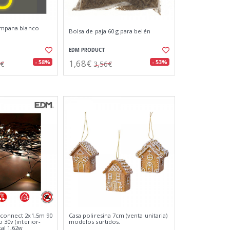
campana blanco
Bolsa de paja 60 g para belén
EDM PRODUCT
1,68€
- 58%
- 53%
7€
3,56€
-connect 2x1,5m 90
Casa poliresina 7cm (venta unitaria)
o 30v (interior-
modelos surtidos.
tal 1,62w