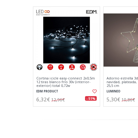
Cortina icicle easy-connect 2x0,5m
Adorno estrella 3d
12 tiras blanco frío 30v (interior-
navidad, plateada, 2
exterior) total 0,72w
25,5 cm
EDM PRODUCT
LUMINEO
6,32€
5,30€
- 51%
12,96€
10,86€