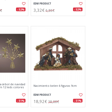
EDM PRODUCT
3,32€
- 52%
- 52%
8€
6,86€
a árbol de navidad
Nacimiento belen 6 figuras 9cm
cm 12 leds colores
EDM PRODUCT
18,92€
- 51%
- 51%
38,88€