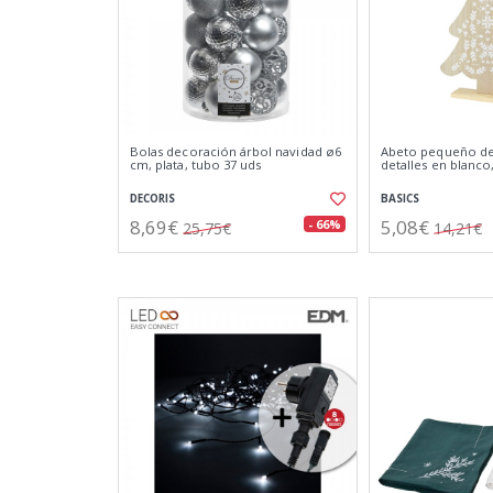
Bolas decoración árbol navidad ø6
Abeto pequeño d
cm, plata, tubo 37 uds
detalles en blanco,
DECORIS
BASICS
8,69€
5,08€
- 66%
25,75€
14,21€