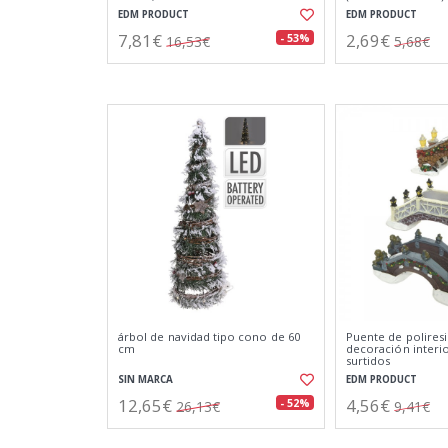
EDM PRODUCT
EDM PRODUCT
7,81€
2,69€
- 53%
16,53€
5,68€
árbol de navidad tipo cono de 60
Puente de poliresi
cm
decoración interi
surtidos
SIN MARCA
EDM PRODUCT
12,65€
4,56€
- 52%
26,13€
9,41€