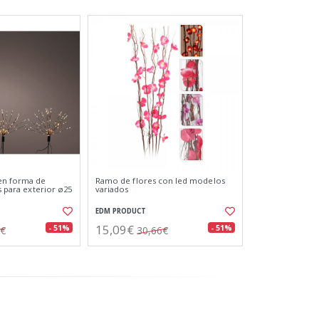
en forma de
Ramo de flores con led modelos
es para exterior ø25
variados
EDM PRODUCT
15,09€
- 51%
- 51%
3€
30,66€