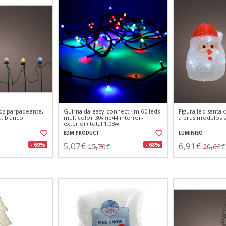
ds parpadeante,
Guirnalda easy-connect 4m 60 leds
Figura led santa 
a, blanco
multicolor 30v (ip44 interior-
a pilas modelos s
exterior) total 1.08w
EDM PRODUCT
LUMINIEO
5,07€
6,91€
- 69%
- 68%
15,70€
20,62€