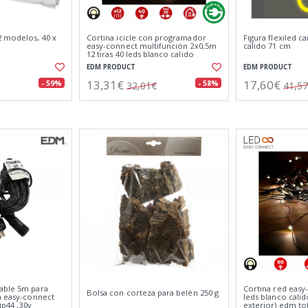
 modelos, 40 x
Cortina icicle con programador
Figura flexiled 
easy-connect multifunción 2x0,5m
calido 71 cm
12 tiras 40 leds blanco calido
EDM PRODUCT
EDM PRODUCT
13,31€
17,60€
- 59%
- 58%
32,01€
41,5
able 5m para
Cortina red easy
Bolsa con corteza para belén 250 g
a easy-connect
leds blanco calid
ip44 ,30v
exterior) edm to