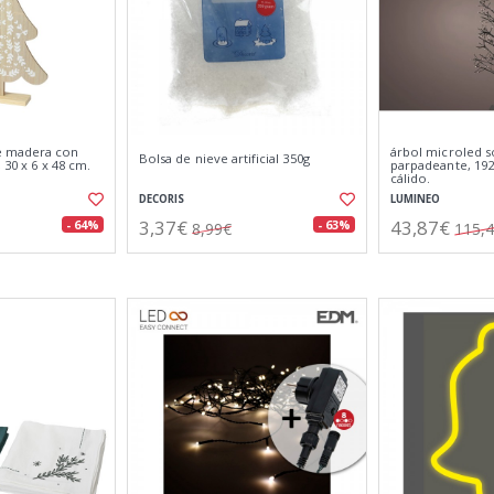
e madera con
árbol microled so
Bolsa de nieve artificial 350g
 30 x 6 x 48 cm.
parpadeante, 192
cálido.
DECORIS
LUMINEO
3,37€
43,87€
- 64%
- 63%
8,99€
115,