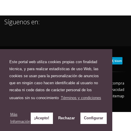
Síguenos en:
Este portal web utiliza cookies propias con finalidad
técnica, y para realizar estadísticas de uso Web, las
cookies se usan para la personalización de anuncios
que en ningún caso hacen identificable al usuario no
Contacto
Aviso Legal
Condiciones de compra
Política de envíos
Política de devolución
Política de Privacidad
recaba ni cede datos de carácter personal de los
Política de Cookies
Sitemap
usuarios sin su conocimiento
Términos y condiciones
© 2026 - Todos los derechos reservados.
Más
¡Acepto!
Rechazar
Configurar
Información