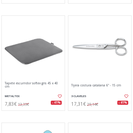
Tapete escurridor softex gris 45 x 40
Tijera costura catalana 6'' - 15 cm
cm
METALTEX
3 CLAVELES
7,83€
17,31€
- 41%
- 41%
13,33€
29,14€