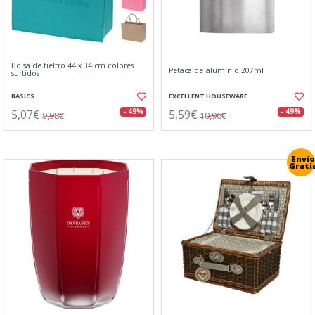
Bolsa de fieltro 44 x 34 cm colores
Petaca de aluminio 207ml
surtidos
BASICS
EXCELLENT HOUSEWARE
5,07€
5,59€
- 49%
- 49%
9,98€
10,96€
Envío
Grati