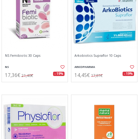
NS Femibiotic 30 Caps
Arkobiotics Supraflor 10 Caps
NS
ARKOPHARMA
17,36€
14,45€
- 19%
- 19%
21,40€
17,81€