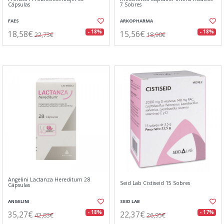
Cápsulas
7 Sobres
FAES
ARKOPHARMA
18,58€
15,56€
- 18%
- 18%
22,73€
18,90€
Angelini Lactanza Hereditum 28
Seid Lab Cistiseid 15 Sobres
Cápsulas
ANGELINI
SEID LAB
35,27€
22,37€
- 18%
- 17%
42,83€
26,95€