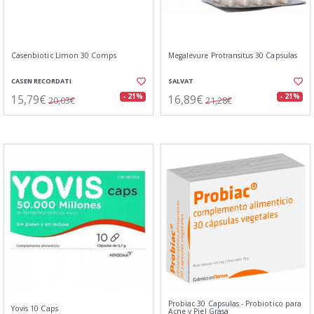
Casenbiotic Limon 30 Comps
Megalevure Protransitus 30 Capsulas
CASEN RECORDATI
SALVAT
15,79€
16,89€
- 21%
- 21%
20,03€
21,28€
Probiac 30 Capsulas - Probiotico para
Yovis 10 Caps
Acne y Piel Grasa