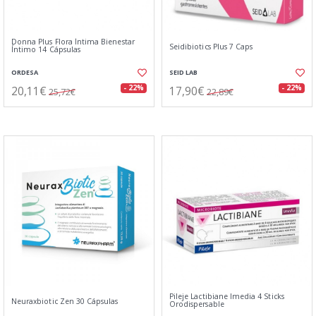
Donna Plus Flora Íntima Bienestar
Seidibiotics Plus 7 Caps
Íntimo 14 Cápsulas
ORDESA
SEID LAB
20,11€
17,90€
- 22%
- 22%
25,72€
22,89€
Pileje Lactibiane Imedia 4 Sticks
Neuraxbiotic Zen 30 Cápsulas
Orodispersable