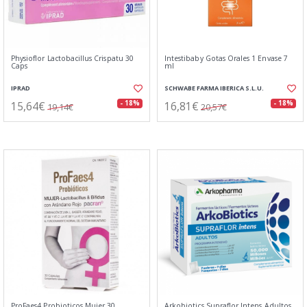
Physioflor Lactobacillus Crispatu 30
Intestibaby Gotas Orales 1 Envase 7
Caps
ml
IPRAD
SCHWABE FARMA IBERICA S.L.U.
15,64€
16,81€
- 18%
- 18%
19,14€
20,57€
ProFaes4 Probioticos Mujer 30
Arkobiotics Supraflor Intens Adultos