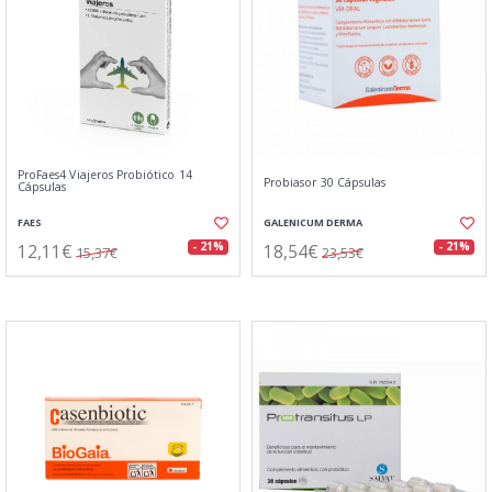
ProFaes4 Viajeros Probiótico 14
Probiasor 30 Cápsulas
Cápsulas
FAES
GALENICUM DERMA
12,11€
18,54€
- 21%
- 21%
15,37€
23,53€