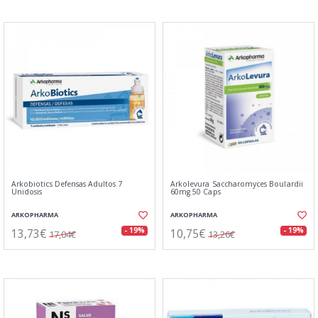
Arkobiotics Defensas Adultos 7
Arkolevura Saccharomyces Boulardii
Unidosis
60mg 50 Caps
ARKOPHARMA
ARKOPHARMA
13,73€
10,75€
- 19%
- 19%
17,04€
13,26€