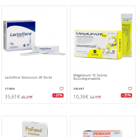
Megalevure 10 Sobres
Lactoflora Ibsolucion 28 Sticks
Bucodispersables
STADA
SALVAT
35,61€
10,36€
- 21%
- 21%
45,20€
13,15€