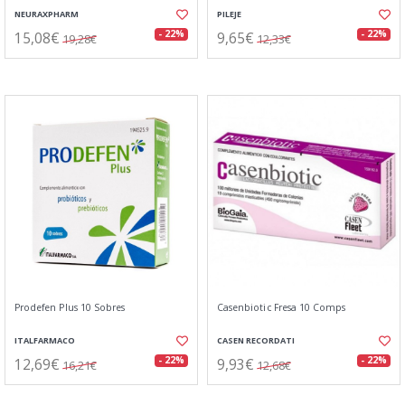
NEURAXPHARM
PILEJE
15,08€
9,65€
- 22%
- 22%
19,28€
12,33€
Prodefen Plus 10 Sobres
Casenbiotic Fresa 10 Comps
ITALFARMACO
CASEN RECORDATI
12,69€
9,93€
- 22%
- 22%
16,21€
12,68€