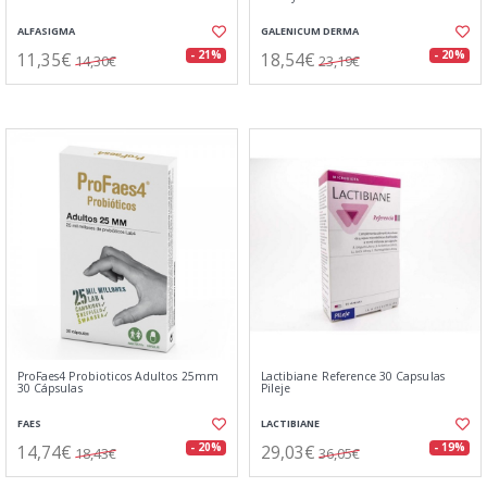
ALFASIGMA
GALENICUM DERMA
11,35€
18,54€
- 21%
- 20%
14,30€
23,19€
ProFaes4 Probioticos Adultos 25mm
Lactibiane Reference 30 Capsulas
30 Cápsulas
Pileje
FAES
LACTIBIANE
14,74€
29,03€
- 20%
- 19%
18,43€
36,05€