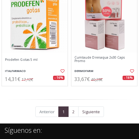
Cumlaude Drenaqua 2x30 Caps
Prodefen Gotas 5 ml
Promo
ITALFARMACO
DERMOFARM
14,31€
33,67€
- 16%
- 16%
17,12€
40,28€
Anterior
1
2
Siguiente
Síguenos en: