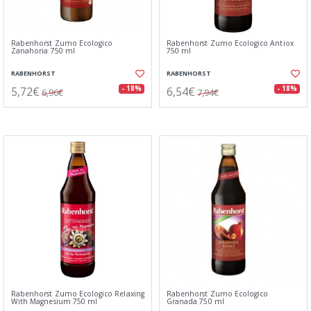
Rabenhorst Zumo Ecologico
Rabenhorst Zumo Ecologico Antiox
Zanahoria 750 ml
750 ml
RABENHORST
RABENHORST
5,72€
6,54€
- 18%
- 18%
6,96€
7,94€
Rabenhorst Zumo Ecologico Relaxing
Rabenhorst Zumo Ecologico
With Magnesium 750 ml
Granada 750 ml