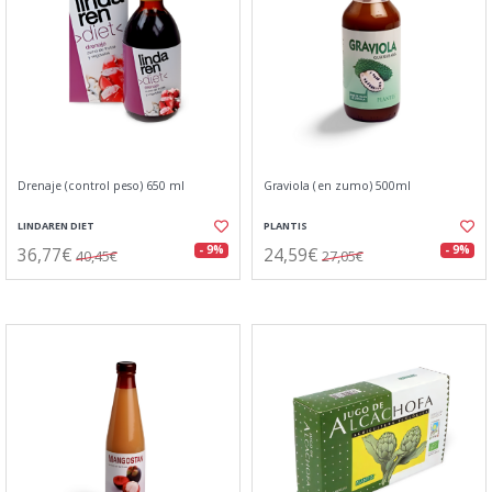
Drenaje (control peso) 650 ml
Graviola (en zumo) 500ml
LINDAREN DIET
PLANTIS
36,77€
24,59€
- 9%
- 9%
40,45€
27,05€