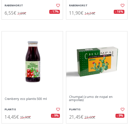
RABENHORST
RABENHORST
6,55€
11,90€
- 17%
- 16%
7,89€
14,24€
Chumpal (zumo de nopal en
Cranberry eco plantis 500 ml
ampollas)
PLANTIS
PLANTIS
14,45€
21,45€
- 9%
- 9%
15,90€
23,60€