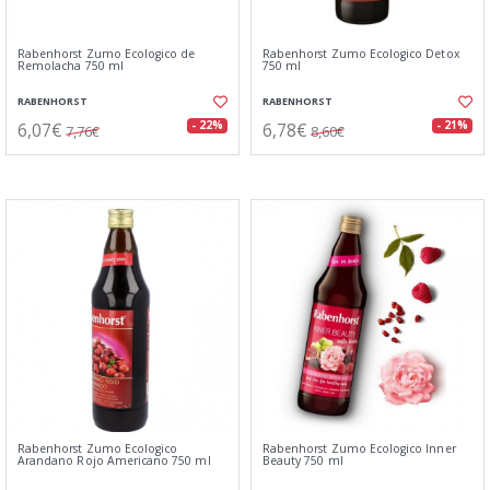
Rabenhorst Zumo Ecologico de
Rabenhorst Zumo Ecologico Detox
Remolacha 750 ml
750 ml
RABENHORST
RABENHORST
6,07€
6,78€
- 22%
- 21%
7,76€
8,60€
Rabenhorst Zumo Ecologico
Rabenhorst Zumo Ecologico Inner
Arandano Rojo Americano 750 ml
Beauty 750 ml