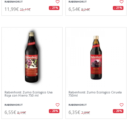
RABENHORST
RABENHORST
11,99€
6,54€
- 21%
- 21%
15,11€
8,24€
Rabenhorst Zumo Ecologico Uva
Rabenhorst Zumo Ecologico Ciruela
Roja con Hierro 750 ml
750ml
RABENHORST
RABENHORST
6,55€
6,35€
- 20%
- 20%
8,19€
7,89€