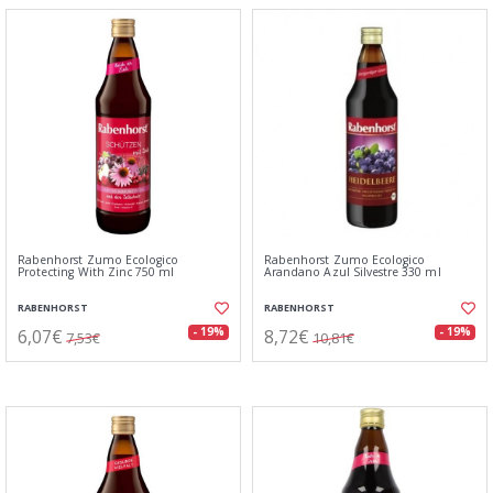
Rabenhorst Zumo Ecologico
Rabenhorst Zumo Ecologico
Protecting With Zinc 750 ml
Arandano Azul Silvestre 330 ml
RABENHORST
RABENHORST
6,07€
8,72€
- 19%
- 19%
7,53€
10,81€