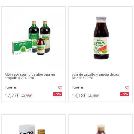
Aloin eco (zumo de aloe vera en
cola de caballo + sandia detox
ampollas) 20x10ml
plantis 500ml
PLANTIS
PLANTIS
17,77€
14,18€
- 9%
- 9%
19,55€
15,60€