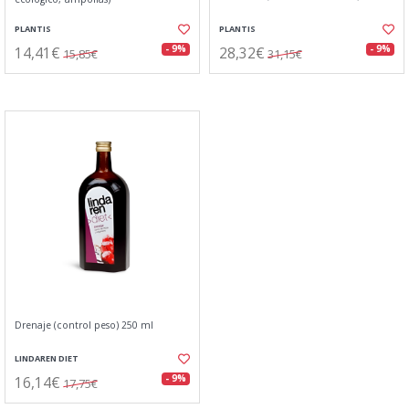
PLANTIS
PLANTIS
14,41€
28,32€
- 9%
- 9%
15,85€
31,15€
Drenaje (control peso) 250 ml
LINDAREN DIET
16,14€
- 9%
17,75€