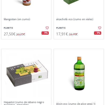
Mangostan (en zumo)
alcachofa eco (zumo en viales)
PLANTIS
PLANTIS
27,50€
17,91€
- 9%
- 9%
30,25€
19,70€
Hepastol (zumo de rábano negro
Aloin eco (zumo de aloe vera) 1l
ecológico, ampollas)