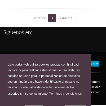
Anterior
1
Siguiente
Síguenos en:
Este portal web utiliza cookies propias con finalidad
técnica, y para realizar estadísticas de uso Web, las
cookies se usan para la personalización de anuncios
que en ningún caso hacen identificable al usuario no
Contacto
Aviso Legal
Condiciones de compra
Política de envíos
Política de devolución
Política de Privacidad
recaba ni cede datos de carácter personal de los
Política de Cookies
Sitemap
usuarios sin su conocimiento
Términos y condiciones
© 2026 - Todos los derechos reservados.