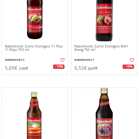
Rabenhorst Zumo Ecologico 11 Plus
Rabenhorst Zumo Ecologico Well
11 Rojo 750 ml
Being 750 ml
RABENHORST
RABENHORST
5,69€
6,55€
- 19%
- 19%
7,02€
8,07€