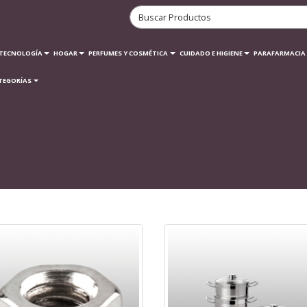
TECNOLOGÍA
HOGAR
PERFUMES Y COSMÉTICA
CUIDADO E HIGIENE
PARAFARMACIA
TEGORÍAS