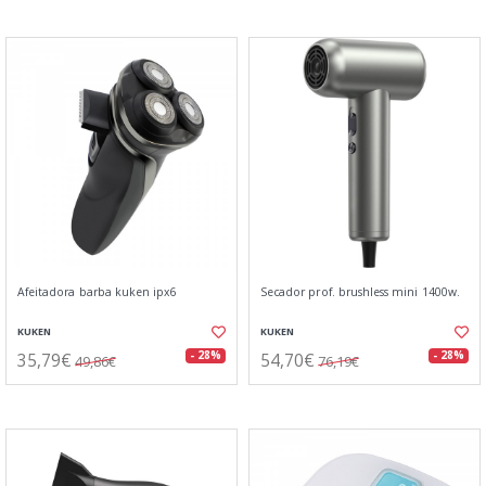
Afeitadora barba kuken ipx6
Secador prof. brushless mini 1400w.
KUKEN
KUKEN
35,79€
54,70€
- 28%
- 28%
49,86€
76,19€