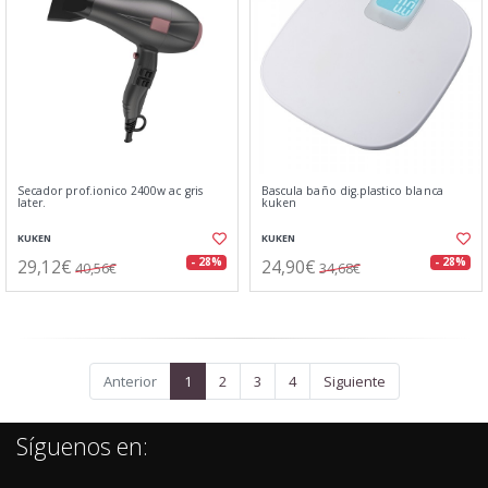
Secador prof.ionico 2400w ac gris
Bascula baño dig.plastico blanca
later.
kuken
KUKEN
KUKEN
29,12€
24,90€
- 28%
- 28%
40,56€
34,68€
Anterior
1
2
3
4
Siguiente
Síguenos en: