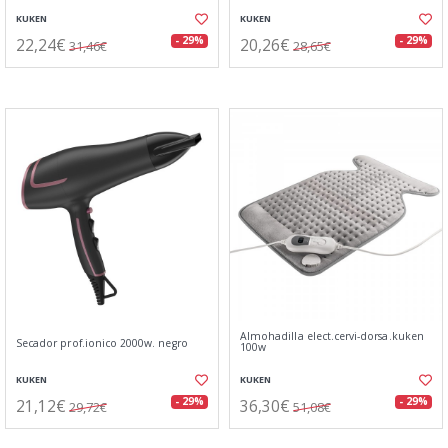
KUKEN
KUKEN
22,24€
20,26€
- 29%
- 29%
31,46€
28,65€
Almohadilla elect.cervi-dorsa.kuken
Secador prof.ionico 2000w. negro
100w
KUKEN
KUKEN
21,12€
36,30€
- 29%
- 29%
29,72€
51,08€