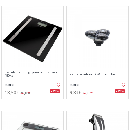
Bascula baño dig. grasa corp.kuken
Rec. afeitadora 32683 cuchillas
180kg
KUKEN
KUKEN
18,50€
9,83€
- 29%
- 29%
26,03€
13,83€