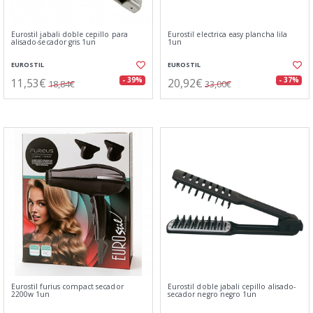
Eurostil jabali doble cepillo para
Eurostil electrica easy plancha lila
alisado-secador gris 1un
1un
EUROSTIL
EUROSTIL
11,53€
20,92€
- 39%
- 37%
18,84€
33,00€
Eurostil furius compact secador
Eurostil doble jabali cepillo alisado-
2200w 1un
secador negro negro 1un