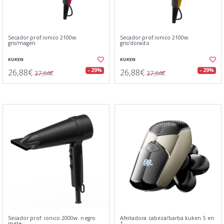
Secador prof.ionico 2100w.
Secador prof.ionico 2100w.
gris/magen
gris/dorado
KUKEN
KUKEN
26,88€
26,88€
- 29%
- 29%
37,64€
37,64€
Secador prof. ionico 2000w. negro
Afeitadora cabeza/barba kuken 5 en
mate
1