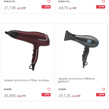
EUROSTIL
EUROSTIL
21,74€
4,67€
- 32%
- 31%
32,00€
6,74€
Secador prof.ionico 2400w ac
Secador prof.ionico 2100w. burdeos
gris/azul
KUKEN
KUKEN
26,88€
29,12€
- 30%
- 30%
38,41€
41,60€