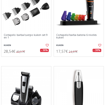
Cortapelo barba/cuerpo kuken set 9
Cortapelo/barba bateria 6 niveles
en 1
kuken
KUKEN
KUKEN
28,54€
17,57€
- 30%
- 30%
40,57€
24,97€