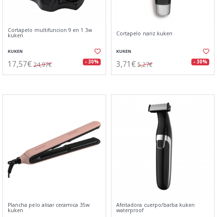
Cortapelo multifuncion 9 en 1 3w
Cortapelo nariz kuken
kuken
KUKEN
KUKEN
17,57€
3,71€
- 30%
- 30%
24,97€
5,27€
Plancha pelo alisar ceramica 35w
Afeitadora cuerpo/barba kuken
kuken
waterproof