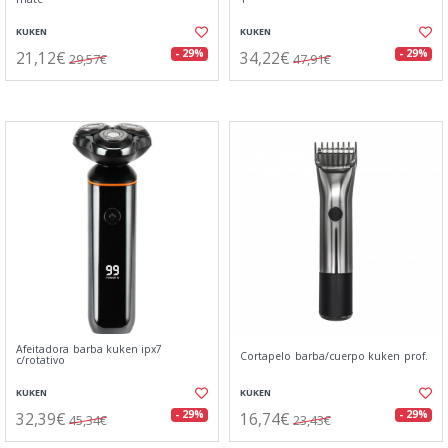
KUKEN
KUKEN
21,12€
34,22€
- 29%
- 29%
29,57€
47,91€
Afeitadora barba kuken ipx7
Cortapelo barba/cuerpo kuken prof.
c/rotativo
KUKEN
KUKEN
32,39€
16,74€
- 29%
- 29%
45,34€
23,43€