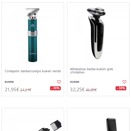
Afeitadora barba kuken ipx6
Cortapelo barba/cuerpo kuken verde
c/rotativo
KUKEN
KUKEN
21,95€
32,25€
- 30%
- 30%
31,21€
45,85€