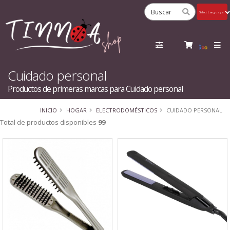
Powered
by
Tra
Cuidado personal
Productos de primeras marcas para Cuidado personal
INICIO
HOGAR
ELECTRODOMÉSTICOS
CUIDADO PERSONAL
Total de productos disponibles
99