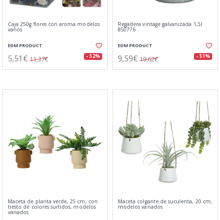
Caja 250g flores con aroma modelos
Regadera vintage galvanizada 1,5l
varios
850776
EDM PRODUCT
EDM PRODUCT
5,51€
9,59€
- 52%
- 51%
11,37€
19,62€
Maceta de planta verde, 25 cm, con
Maceta colgante de suculenta, 20 cm,
tiesto de colores surtidos, modelos
modelos variados
variados