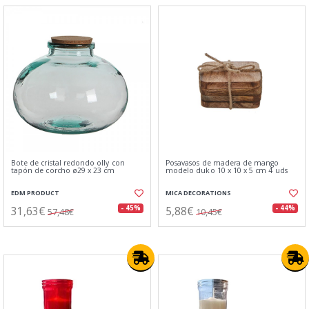
Bote de cristal redondo olly con
Posavasos de madera de mango
tapón de corcho ø29 x 23 cm
modelo duko 10 x 10 x 5 cm 4 uds
EDM PRODUCT
MICA DECORATIONS
31,63€
5,88€
- 45%
- 44%
57,48€
10,45€