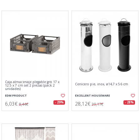
Caja almacenaje plegable gris 17 x
Cenicero pie, inox, ø14,7 x 56 cm
12.5 x 7 cm set 2 piezas (pack 2
unidades)
EDM PRODUCT
EXCELLENT HOUSEWARE
6,03€
28,12€
- 29%
- 28%
8,44€
39,17€