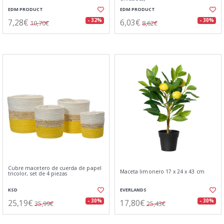
EDM PRODUCT
EDM PRODUCT
7,28€
6,03€
- 32%
- 30%
10,70€
8,62€
Cubre macetero de cuerda de papel
Maceta limonero 17 x 24 x 43 cm
tricolor, set de 4 piezas
KSD
EVERLANDS
25,19€
17,80€
- 30%
- 30%
35,99€
25,43€