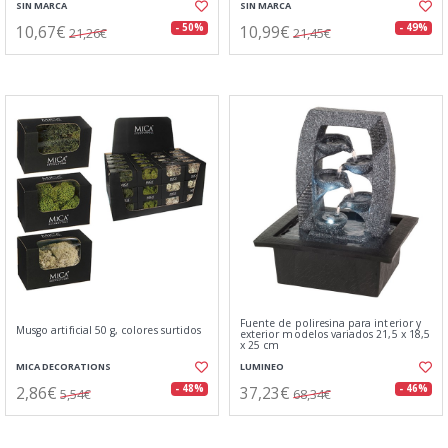
SIN MARCA
SIN MARCA
10,67€
10,99€
- 50%
- 49%
21,26€
21,45€
Fuente de poliresina para interior y
Musgo artificial 50 g, colores surtidos
exterior modelos variados 21,5 x 18,5
x 25 cm
MICA DECORATIONS
LUMINEO
2,86€
37,23€
- 48%
- 46%
5,54€
68,34€