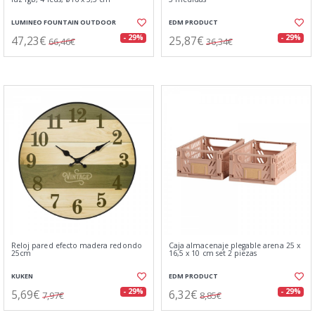
LUMINEO FOUNTAIN OUTDOOR
EDM PRODUCT
47,23€
25,87€
- 29%
- 29%
66,46€
36,34€
Reloj pared efecto madera redondo
Caja almacenaje plegable arena 25 x
25cm
16,5 x 10 cm set 2 piezas
KUKEN
EDM PRODUCT
5,69€
6,32€
- 29%
- 29%
7,97€
8,85€