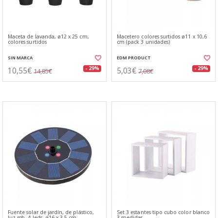
Maceta de lavanda, ø12 x 25 cm,
Macetero colores surtidos ø11 x 10,6
colores surtidos
cm (pack 3 unidades)
SIN MARCA
EDM PRODUCT
10,55€
5,03€
- 29%
- 29%
14,85€
7,08€
Fuente solar de jardín, de plástico,
Set 3 estantes tipo cubo color blanco
luz rgb, 4 leds, ø16 x 3,5 cm
3 medidas