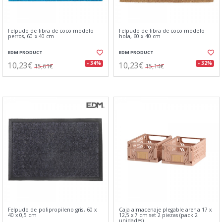
Felpudo de fibra de coco modelo
Felpudo de fibra de coco modelo
perros, 60 x 40 cm
hola, 60 x 40 cm
EDM PRODUCT
EDM PRODUCT
10,23€
10,23€
- 34%
- 32%
15,61€
15,14€
Felpudo de polipropileno gris, 60 x
Caja almacenaje plegable arena 17 x
40 x 0,5 cm
12,5 x 7 cm set 2 piezas (pack 2
unidades)