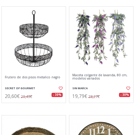
Maceta colgante de lavanda, 80 cm,
Frutero de dos pisos metalico negro
modelos variados
SECRET OF GOURMET
SIN MARCA
20,60€
19,79€
- 30%
- 30%
29,43€
28,27€