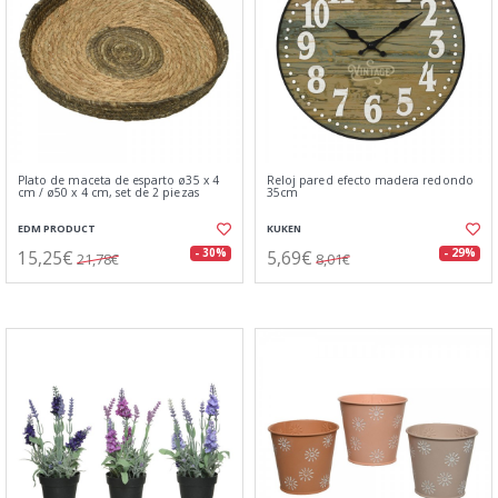
Plato de maceta de esparto ø35 x 4
Reloj pared efecto madera redondo
cm / ø50 x 4 cm, set de 2 piezas
35cm
EDM PRODUCT
KUKEN
15,25€
5,69€
- 30%
- 29%
21,78€
8,01€