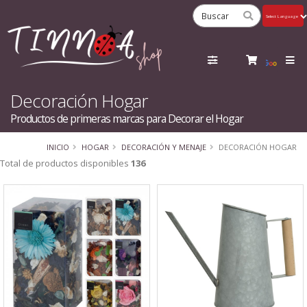
Powered
by
Tra
Decoración Hogar
Productos de primeras marcas para Decorar el Hogar
INICIO
HOGAR
DECORACIÓN Y MENAJE
DECORACIÓN HOGAR
Total de productos disponibles
136