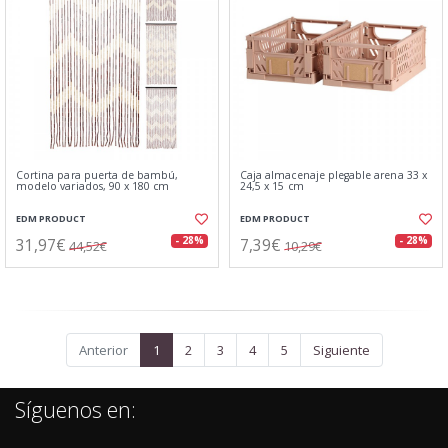
Cortina para puerta de bambú,
Caja almacenaje plegable arena 33 x
modelo variados, 90 x 180 cm
24,5 x 15 cm
EDM PRODUCT
EDM PRODUCT
31,97€
7,39€
- 28%
- 28%
44,52€
10,29€
Anterior
1
2
3
4
5
Siguiente
Síguenos en: