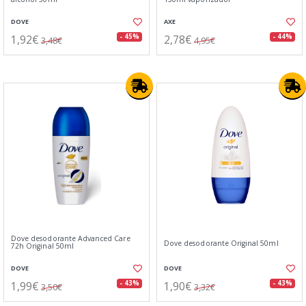
DOVE
AXE
1,92€
2,78€
- 45%
- 44%
3,48€
4,95€
Dove desodorante Advanced Care
Dove desodorante Original 50ml
72h Original 50ml
DOVE
DOVE
1,99€
1,90€
- 43%
- 43%
3,50€
3,32€