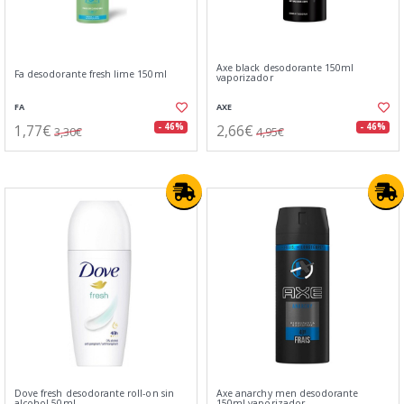
Axe black desodorante 150ml
Fa desodorante fresh lime 150ml
vaporizador
FA
AXE
1,77€
2,66€
- 46%
- 46%
3,30€
4,95€
Dove fresh desodorante roll-on sin
Axe anarchy men desodorante
alcohol 50ml
150ml vaporizador