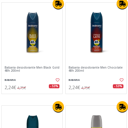
Babaria desodorante Men Black Gold
Babaria desodorante Men Chocolate
48h 200ml
48h 200ml
BABARIA
BABARIA
2,24€
2,24€
- 53%
- 53%
4,75€
4,75€