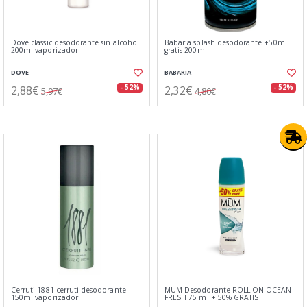
Dove classic desodorante sin alcohol
Babaria splash desodorante +50ml
200ml vaporizador
gratis 200ml
DOVE
BABARIA
2,88€
2,32€
- 52%
- 52%
5,97€
4,80€
Cerruti 1881 cerruti desodorante
MUM Desodorante ROLL-ON OCEAN
150ml vaporizador
FRESH 75 ml + 50% GRATIS