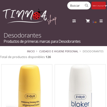
Powered
by
Tra
Desodorantes
Productos de primeras marcas para Desodorantes
INICIO
CUIDADO E HIGIENE PERSONAL
DESODORANTES
Total de productos disponibles
126