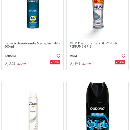
Babaria desodorante Men splash 48h
MUM Desodorante ROLL-ON SIN
200ml
PERFUME GRIS
BABARIA
MUM
2,24€
2,05€
- 53%
- 52%
4,75€
4,30€