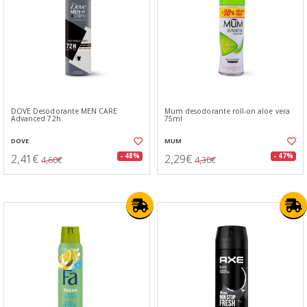
DOVE Desodorante MEN CARE
Mum desodorante roll-on aloe vera
Advanced 72h
75ml
DOVE
MUM
2,41€
2,29€
- 48%
- 47%
4,60€
4,30€