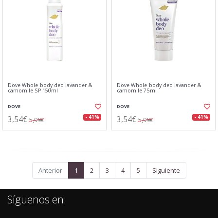
Dove Whole body deo lavander &
Dove Whole body deo lavander &
camomile SP 150ml
camomile 75ml
DOVE
DOVE
3,54€
3,54€
- 41%
- 41%
5,99€
5,99€
Anterior
1
2
3
4
5
Siguiente
Síguenos en: