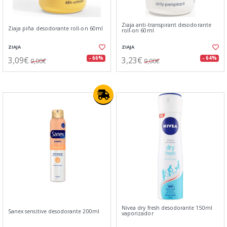
Ziaja anti-transpirant desodorante
Ziaja piña desodorante roll-on 60ml
roll-on 60ml
ZIAJA
ZIAJA
3,09€
3,23€
- 66%
- 64%
9,00€
9,00€
Nivea dry fresh desodorante 150ml
Sanex sensitive desodorante 200ml
vaporizador