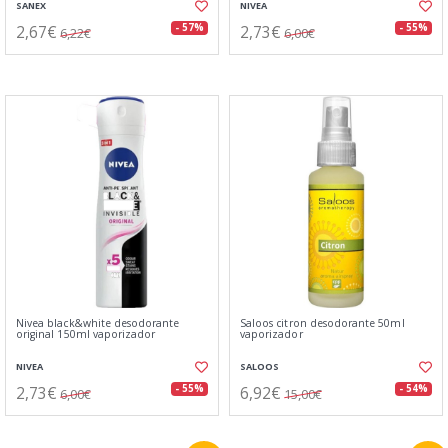
SANEX
NIVEA
2,67€
2,73€
- 57%
- 55%
6,22€
6,00€
Nivea black&white desodorante
Saloos citron desodorante 50ml
original 150ml vaporizador
vaporizador
NIVEA
SALOOS
2,73€
6,92€
- 55%
- 54%
6,00€
15,00€