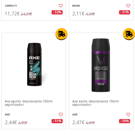
CERRUTI
MUM
11,72€
2,11€
- 52%
- 51%
24,20€
4,30€
Axe apollo desodorante 150ml
Axe excite desodorante 150ml
vaporizador
vaporizador
AXE
AXE
2,44€
2,47€
- 51%
- 50%
4,95€
4,95€