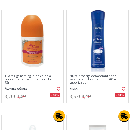
Alvarez gomez agua de colonia
Nivea protege desodorante con
concentrada desodorante roll-on
secado rapido sin alcohol 200ml
75ml
vaporizador
ÁLVAREZ GÓMEZ
NIVEA
3,70€
3,52€
- 43%
- 41%
6,45€
5,97€