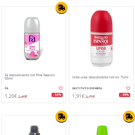
Fa desodorante roll Pink Passion
Urea urea desodorante roll-on 75ml
50ml
FA
INSTITUTO ESPAÑOL
1,20€
1,91€
- 50%
- 49%
2,40€
3,75€