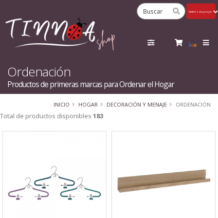
Powered
by
Tra
Ordenación
Productos de primeras marcas para Ordenar el Hogar
INICIO
HOGAR
DECORACIÓN Y MENAJE
ORDENACIÓN
Total de productos disponibles
183