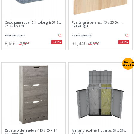
Cesto para ropa 17 l, color gris 37,5 x
Puerta gala para est. 45 x 35.5cm.
26 x 21,3 cm
astigarraga
EDM PRODUCT
ASTIGARRAGA
8,66€
31,44€
- 31%
- 31%
12,58€
45,57€
Envío
Grati
Zapatero de madera 115 x 60 x 24
Armario ecoline 2 puertas 68 x 39 x
cm color gris
88,7 cm