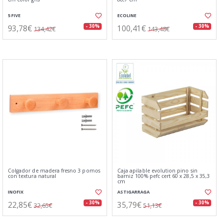
5 FIVE
ECOLINE
93,78€
100,41€
- 30%
- 30%
134,42€
143,48€
Colgador de madera fresno 3 pomos
Caja apilable evolution pino sin
con textura natural
barniz 100% pefc cert 60 x 28,5 x 35,3
cm
INOFIX
ASTIGARRAGA
22,85€
35,79€
- 30%
- 30%
32,65€
51,13€