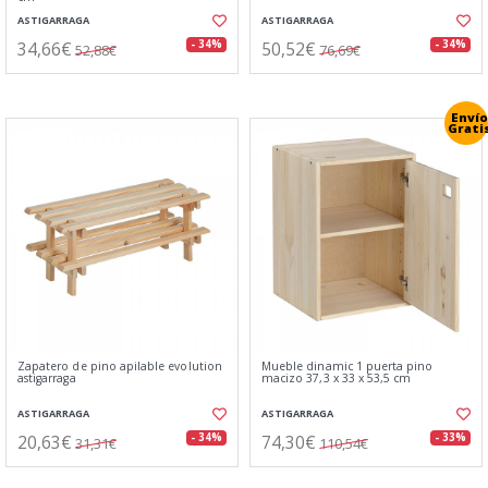
ASTIGARRAGA
ASTIGARRAGA
34,66€
50,52€
- 34%
- 34%
52,88€
76,69€
Envío
Grati
Zapatero de pino apilable evolution
Mueble dinamic 1 puerta pino
astigarraga
macizo 37,3 x 33 x 53,5 cm
ASTIGARRAGA
ASTIGARRAGA
20,63€
74,30€
- 34%
- 33%
31,31€
110,54€