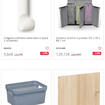
Colgador adhesivo atlas blanco (pack
Armario ecoline 3 puertas 102 x 39 x
2 unidades)
88,7 cm
INOFIX
ECOLINE
9,66€
129,73€
- 32%
- 32%
14,20€
189,80€