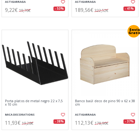
ASTIGARRAGA
ASTIGARRAGA
9,22€
189,56€
- 53%
- 41%
19,76€
322,52€
Envío
Grati
Porta platos de metal negro 22 x 7,5
Banco baúl deco de pino 90 x 62 x 38
x 10 cm
cm
MICA DECORATIONS
ASTIGARRAGA
11,93€
112,13€
- 38%
- 37%
19,28€
178,96€