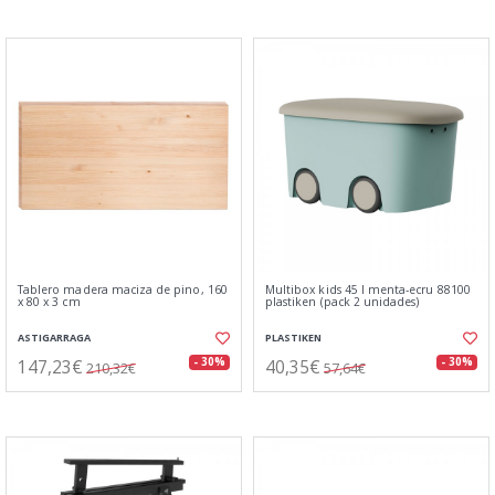
Tablero madera maciza de pino, 160
Multibox kids 45 l menta-ecru 88100
x 80 x 3 cm
plastiken (pack 2 unidades)
ASTIGARRAGA
PLASTIKEN
147,23€
40,35€
- 30%
- 30%
210,32€
57,64€