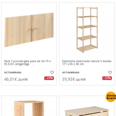
Pack 2 puertas gala para est de 75 x
Estanteria alistonada natura 5 baldas
35.5cm. astigarraga
171 x 65 x 40 cm
ASTIGARRAGA
ASTIGARRAGA
46,01€
39,93€
- 37%
- 37%
73,15€
63,15€
Envío
Grati