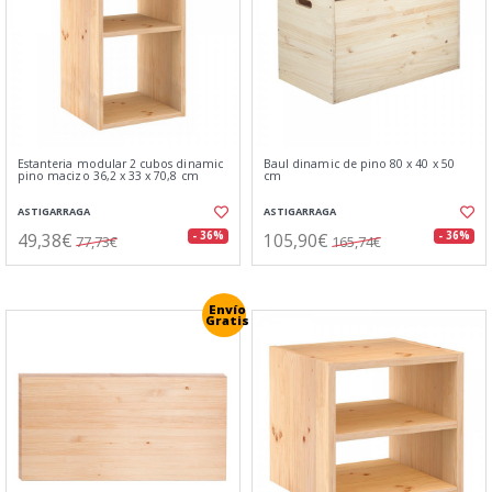
Estanteria modular 2 cubos dinamic
Baul dinamic de pino 80 x 40 x 50
pino macizo 36,2 x 33 x 70,8 cm
cm
ASTIGARRAGA
ASTIGARRAGA
49,38€
105,90€
- 36%
- 36%
77,73€
165,74€
Envío
Gratis