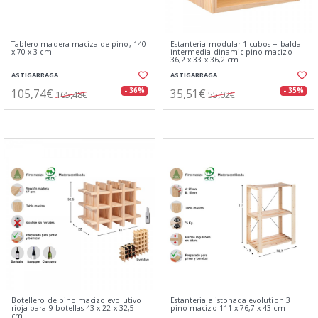
Tablero madera maciza de pino, 140
Estanteria modular 1 cubos + balda
x 70 x 3 cm
intermedia dinamic pino macizo
36,2 x 33 x 36,2 cm
ASTIGARRAGA
ASTIGARRAGA
105,74€
35,51€
- 36%
- 35%
165,48€
55,02€
Botellero de pino macizo evolutivo
Estanteria alistonada evolution 3
rioja para 9 botellas 43 x 22 x 32,5
pino macizo 111 x 76,7 x 43 cm
cm