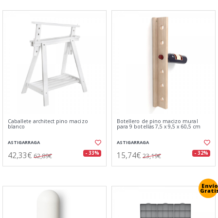
Caballete architect pino macizo
Botellero de pino macizo mural
blanco
para 9 botellas 7,5 x 9,5 x 60,5 cm
ASTIGARRAGA
ASTIGARRAGA
42,33€
15,74€
- 33%
- 32%
62,89€
23,19€
Envío
Grati