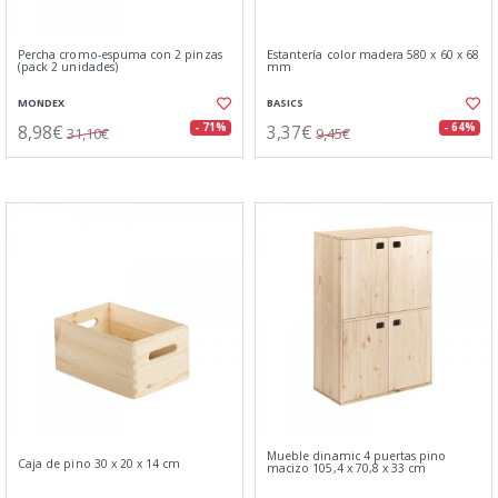
Percha cromo-espuma con 2 pinzas
Estantería color madera 580 x 60 x 68
(pack 2 unidades)
mm
MONDEX
BASICS
8,98€
3,37€
- 71%
- 64%
31,10€
9,45€
Mueble dinamic 4 puertas pino
Caja de pino 30 x 20 x 14 cm
macizo 105,4 x 70,8 x 33 cm