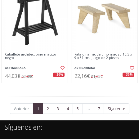
Caballete architect pino macizo
Pata dinamic de pino macizo 13,5 x
negro
9 x 31 cm, juego de 2 piezas
ASTIGARRAGA
ASTIGARRAGA
44,03€
22,16€
- 30%
- 30%
62,89€
31,65€
Anterior
1
2
3
4
5
…
7
Siguiente
Síguenos en: