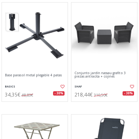
Conjunto jardín nassau grafito 3
Base parasol metal plegable 4 patas
piezas antracita + cojines
BASICS
SHAF
34,35€
218,44€
- 30%
- 30%
48,83€
310,50€