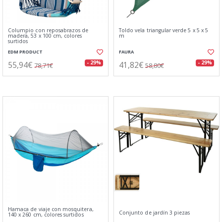
Columpio con reposabrazos de
Toldo vela triangular verde 5 x 5 x 5
madera, 53 x 100 cm, colores
m
surtidos
EDM PRODUCT
FAURA
55,94€
41,82€
- 29%
- 29%
78,71€
58,80€
Hamaca de viaje con mosquitera,
Conjunto de jardín 3 piezas
140 x 260 cm, colores surtidos