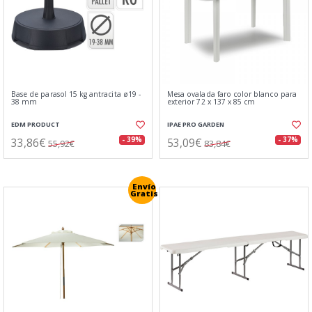
Base de parasol 15 kg antracita ø19 -
Mesa ovalada faro color blanco para
38 mm
exterior 72 x 137 x 85 cm
EDM PRODUCT
IPAE PRO GARDEN
33,86€
53,09€
- 39%
- 37%
55,92€
83,84€
Envío
Gratis