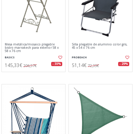
Mesa metálica/mosaico plegable
Silla plegable de aluminio color gris,
bistro marrakech para exterior 58 x
45 x 54 x 76 cm
58 x 76 cm
BASICS
PROBEACH
145,33€
51,14€
- 30%
- 29%
206,57€
72,33€