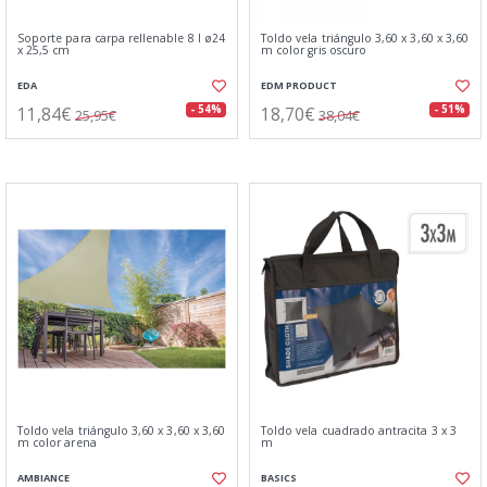
Soporte para carpa rellenable 8 l ø24
Toldo vela triángulo 3,60 x 3,60 x 3,60
x 25,5 cm
m color gris oscuro
EDA
EDM PRODUCT
11,84€
18,70€
- 54%
- 51%
25,95€
38,04€
Toldo vela triángulo 3,60 x 3,60 x 3,60
Toldo vela cuadrado antracita 3 x 3
m color arena
m
AMBIANCE
BASICS