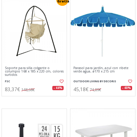
Gratis
Soporte para silla colgante o
Parasol para jardín, azul con ribete
columpio 168 x 185 x 220 cm, colores
verde agua, ø170 x 215 cm
surtidos
FSC
OUTDOOR LIVING BY DECORIS
83,37€
45,18€
- 44%
- 40%
148,68€
74,89€