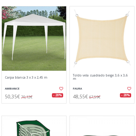
Toldo vela cuadrado beige 3,6 x 3,6
Carpa blanca 3 x 3 x 2,45 m
m
AMBIANCE
FAURA
50,35€
48,55€
- 28%
- 28%
70,12€
67,59€