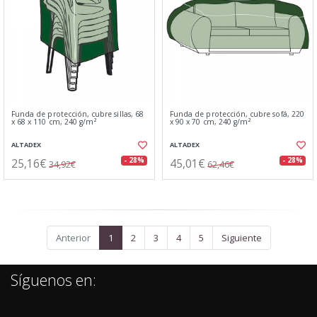
Funda de protección, cubre sillas, 68
Funda de protección, cubre sofá, 220
x 68 x 110 cm, 240 g/m²
x 90 x 70 cm, 240 g/m²
ALTADEX
ALTADEX
25,16€
45,01€
- 28%
- 28%
34,92€
62,46€
Anterior
1
2
3
4
5
Siguiente
Síguenos en: