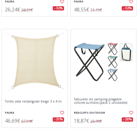
FAURA
FAURA
26,24€
48,55€
- 32%
- 32%
38,55€
71,15€
Taburete de camping plegable
Toldo vela rectangular beige 3 x 4 m
colores surtidos (pack 2 unidades)
FAURA
REDCLIFFS OUTDOOR
46,69€
18,87€
- 31%
- 30%
67,54€
26,96€