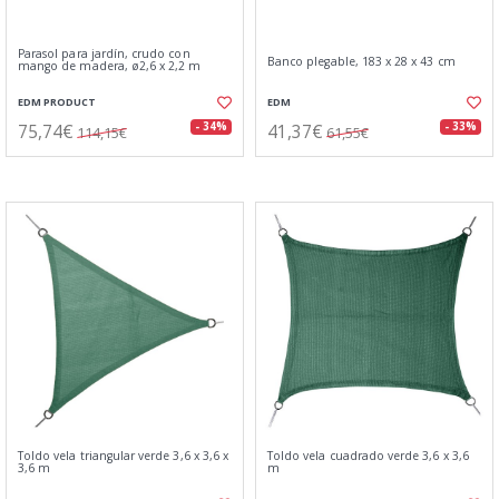
Parasol para jardín, crudo con
Banco plegable, 183 x 28 x 43 cm
mango de madera, ø2,6 x 2,2 m
EDM PRODUCT
EDM
75,74€
41,37€
- 34%
- 33%
114,15€
61,55€
Toldo vela triangular verde 3,6 x 3,6 x
Toldo vela cuadrado verde 3,6 x 3,6
3,6 m
m