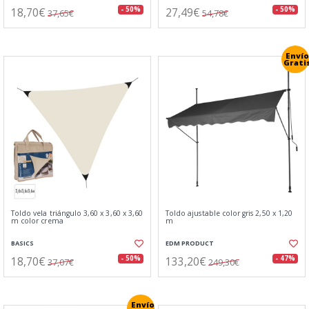
18,70€
27,49€
- 50%
- 50%
37,65€
54,78€
Envío
Grati
Toldo vela triángulo 3,60 x 3,60 x 3,60
Toldo ajustable color gris 2,50 x 1,20
m color crema
m
BASICS
EDM PRODUCT
18,70€
133,20€
- 50%
- 47%
37,07€
249,30€
Envío