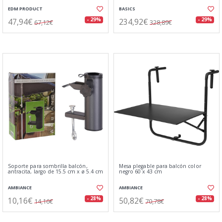
EDM PRODUCT
BASICS
47,94€
234,92€
- 29%
- 29%
67,12€
328,89€
Soporte para sombrilla balcón,
Mesa plegable para balcón color
antracita, largo de 15.5 cm x ø 5.4 cm
negro 60 x 43 cm
AMBIANCE
AMBIANCE
10,16€
50,82€
- 28%
- 28%
14,16€
70,78€