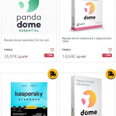
Panda dome advanced 2 dispositivos
Panda dome essential 3 lic 2a esd
1año
PANDA
PANDA
26,97€
14,64€
- 19%
- 19%
33,47€
18,16€