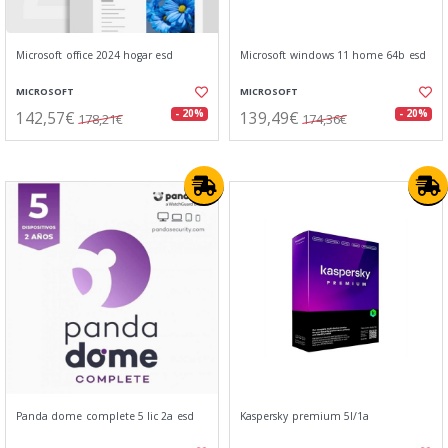
Microsoft office 2024 hogar esd
Microsoft windows 11 home 64b esd
MICROSOFT
MICROSOFT
142,57€
139,49€
- 20%
- 20%
178,21€
174,36€
Panda dome complete 5 lic 2a esd
Kaspersky premium 5l/1a