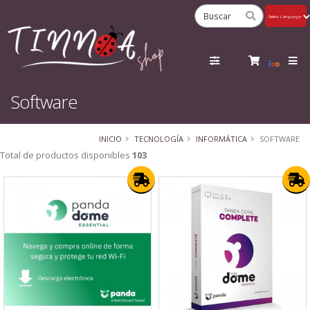
Powered
by
Tra
Software
INICIO
TECNOLOGÍA
INFORMÁTICA
SOFTWARE
Total de productos disponibles
103