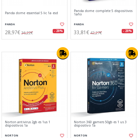
Panda dome complete 5 dispositivos
Panda dome essential 5 lic 1a esd
1año
PANDA
PANDA
28,97€
33,81€
- 20%
- 20%
36,22€
42,27€
Norton antivirus 2gb es 1us 1
Norton 360 gamers 50gb es 1 us 3
dispositivos 1a
dispositivo 1a
NORTON
NORTON