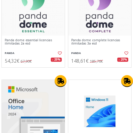
Panda dome essential licencias
Panda dome complete licencias
ilimitadas 2a esd
ilimitadas 3a esd
PANDA
PANDA
54,32€
148,61€
- 20%
- 20%
67,90€
185,76€