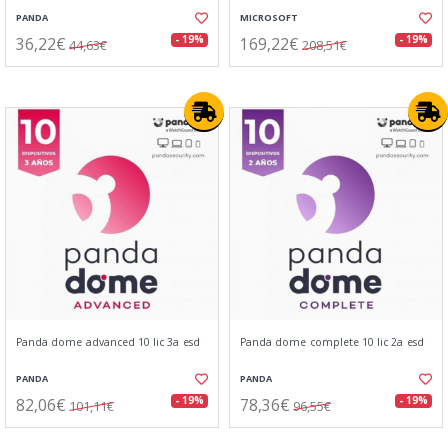
PANDA
MICROSOFT
36,22€
169,22€
- 19%
- 19%
44,63€
208,51€
Panda dome advanced 10 lic 3a esd
Panda dome complete 10 lic 2a esd
PANDA
PANDA
82,06€
78,36€
- 19%
- 19%
101,11€
96,55€