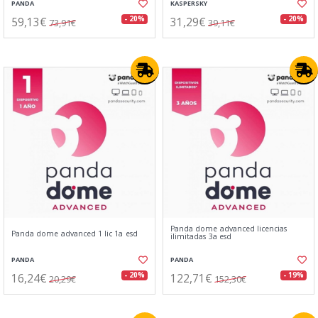
PANDA
KASPERSKY
59,13€
31,29€
- 20%
- 20%
73,91€
39,11€
Panda dome advanced licencias
Panda dome advanced 1 lic 1a esd
ilimitadas 3a esd
PANDA
PANDA
16,24€
122,71€
- 20%
- 19%
20,29€
152,30€