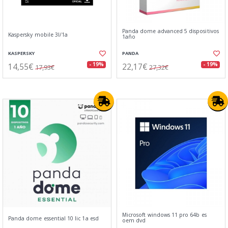
Panda dome advanced 5 dispositivos
Kaspersky mobile 3l/1a
1año
KASPERSKY
PANDA
14,55€
22,17€
- 19%
- 19%
17,93€
27,32€
Microsoft windows 11 pro 64b es
Panda dome essential 10 lic 1a esd
oem dvd