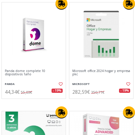
Panda dome complete 10
Microsoft office 2024 hogar y empresa
dispositivos 1año
pkc
PANDA
MICROSOFT
44,34€
282,59€
- 19%
- 19%
55,03€
350,71€