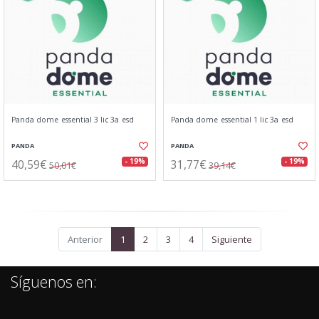
Panda dome essential 3 lic 3a esd
Panda dome essential 1 lic 3a esd
PANDA
PANDA
40,59€
31,77€
- 19%
- 19%
50,01€
39,14€
Anterior
1
2
3
4
Siguiente
Síguenos en: