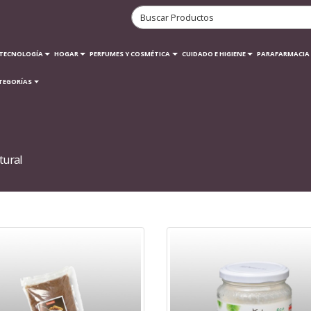
TECNOLOGÍA
HOGAR
PERFUMES Y COSMÉTICA
CUIDADO E HIGIENE
PARAFARMACIA
TEGORÍAS
tural