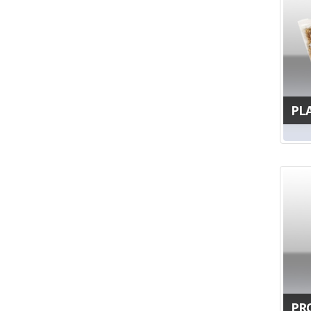
PL
PR