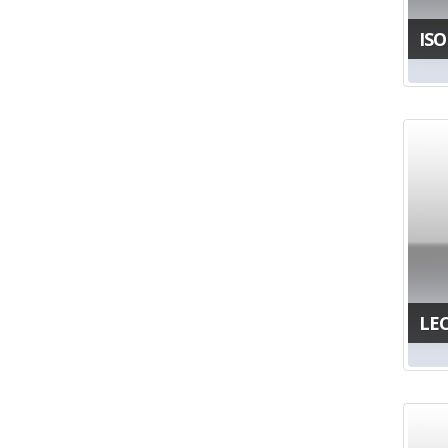
IS
LEC