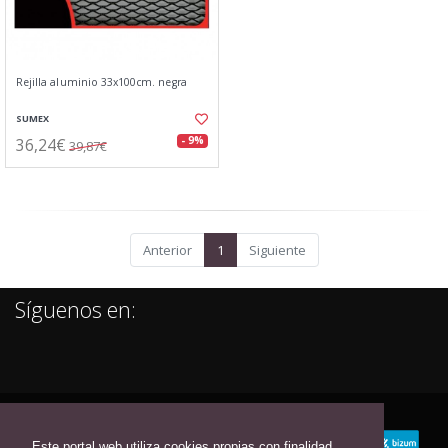
Rejilla aluminio 33x100cm. negra
SUMEX
36,24€
- 9%
39,87€
Anterior
1
Siguiente
Síguenos en:
Este portal web utiliza cookies propias con finalidad