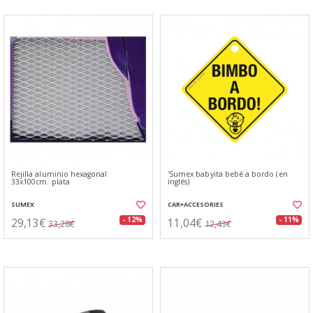
Rejilla aluminio hexagonal
'Sumex babyita bebé a bordo (en
33x100cm. plata
inglés)
SUMEX
CAR+ACCESORIES
29,13€
11,04€
- 12%
- 11%
33,28€
12,43€