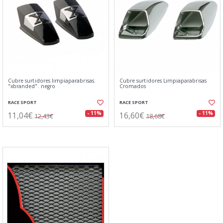
Cubre surtidores limpiaparabrisas.
Cubre surtidores Limpiaparabrisas
"xbranded". negro
Cromados
RACE SPORT
RACE SPORT
11,04€
16,60€
- 11%
- 11%
12,43€
18,68€