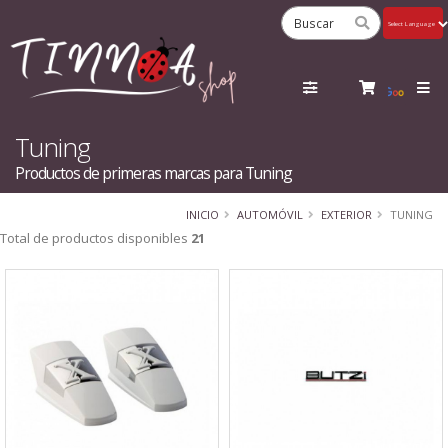
Powered
by
Tra
Tuning
Productos de primeras marcas para Tuning
INICIO
AUTOMÓVIL
EXTERIOR
TUNING
Total de productos disponibles
21