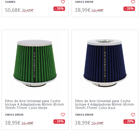
SUMEX
SWISS DRIVE
50,68€
38,99€
- 30%
- 30%
72,65€
55,48€
Filtro de Aire Universal para Coche
Filtro de Aire Universal para Coche
Incluye 4 Adaptadores 60mm 65mm
Incluye 4 Adaptadores 60mm 65mm
70mm 77mm Color Verde
70mm 77mm Color Azul
SWISS DRIVE
SWISS DRIVE
38,99€
38,99€
- 30%
- 29%
55,48€
55,09€