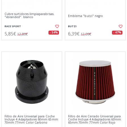
Cubre surtidores limpiaparabrisas.
Emblema "butzi" negro
"xbranded". blanco
RACE SPORT
BUTZI
5,85€
6,39€
- 54%
- 47%
12,80€
12,09€
Filtro de Aire Universal para Coche
Filtro de Aire Cerrado Universal para
Incluye 4 Adaptadores 60mm 65mm
Coche Incluye 4 Adaptadores 60mm
70mm 77mm Color Carbono
65mm 70mm 77mm Color Rojo