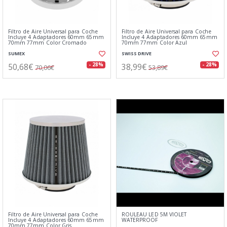
Filtro de Aire Universal para Coche
Filtro de Aire Universal para Coche
Incluye 4 Adaptadores 60mm 65mm
Incluye 4 Adaptadores 60mm 65mm
70mm 77mm Color Cromado
70mm 77mm Color Azul
SUMEX
SWISS DRIVE
50,68€
38,99€
- 28%
- 28%
70,06€
53,89€
Filtro de Aire Universal para Coche
ROULEAU LED 5M VIOLET
Incluye 4 Adaptadores 60mm 65mm
WATERPROOF
70mm 77mm Color Gris