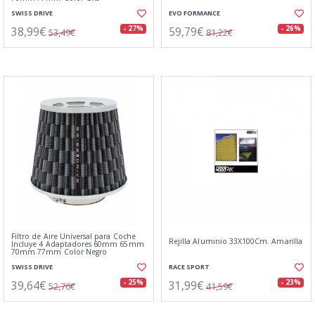
SWISS DRIVE
EVO FORMANCE
38,99€
59,79€
- 27%
- 26%
53,49€
81,22€
Filtro de Aire Universal para Coche
Rejilla Aluminio 33X100Cm. Amarilla
Incluye 4 Adaptadores 60mm 65mm
70mm 77mm Color Negro
SWISS DRIVE
RACE SPORT
39,64€
31,99€
- 25%
- 23%
52,76€
41,59€