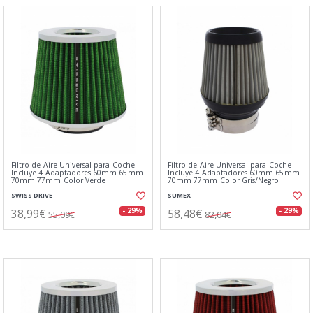
Filtro de Aire Universal para Coche
Filtro de Aire Universal para Coche
Incluye 4 Adaptadores 60mm 65mm
Incluye 4 Adaptadores 60mm 65mm
70mm 77mm Color Verde
70mm 77mm Color Gris/Negro
SWISS DRIVE
SUMEX
38,99€
58,48€
- 29%
- 29%
55,09€
82,04€